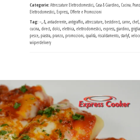
Categorie:
Attrezzature Elettrodomestici
,
Casa & Giardino
,
Cucina, Pran
Elettrodomestici
,
Express
,
Offerte e Promozioni
Tag:
–
,
&
,
antiaderente
,
antigraffio
,
attrezzature
,
bestdirect
,
carne
,
chef
cucina
,
direct
,
dolci
,
elettrica
,
elettrodomestici
,
express
,
giardino
,
griglia
pesce
,
piastra
,
pranzo
,
promozioni
,
qualità
,
riscaldamento
,
starlyf
,
veloc
wiiperdelivery