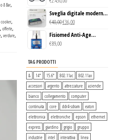
Creek Bike (Giallo)
€
2.430,00
zo & Bar
,
Sveglia digitale moderna
con Caricabatterie
€
40,00
€
36,00
,
cooker
,
,
offerte
,
Wireless Qi
Fisiomed Anti-Age
e
,
verdure
,
Defense Face Serum
€
89,00
TAG PRODOTTI
&
14″
15.6″
802.11ac
802.11ax
accessori
argento
attrezzature
aziende
bianco
collegamento
computer
continuita
core
ddr4-sdram
eaton
elettronica
elettroniche
epson
ethernet
express
giardino
grigio
gruppo
industrie
intel
interattiva
linea