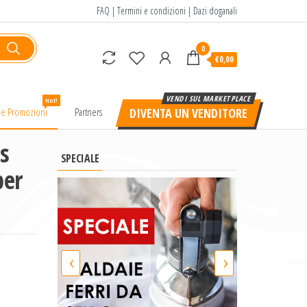
FAQ
|
Termini e condizioni
|
Dazi doganali
0
€0,00
Hot!
e e Promozioni
Partners
DIVENTA UN VENDITORE
s
SPECIALE
per
‹
›