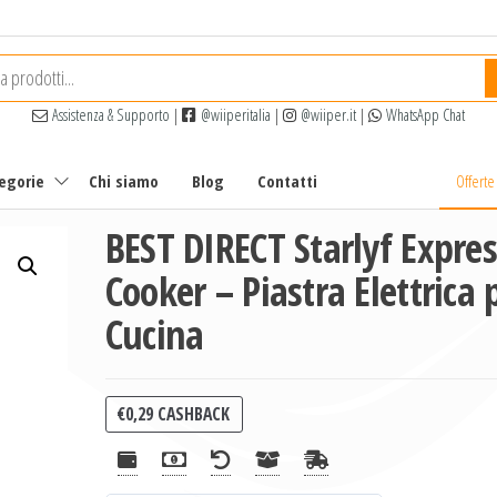
Assistenza & Supporto
|
@wiiperitalia
|
@wiiper.it
|
WhatsApp Chat
tegorie
Chi siamo
Blog
Contatti
Offert
BEST DIRECT Starlyf Expres
Cooker – Piastra Elettrica 
Cucina
€
0,29
CASHBACK