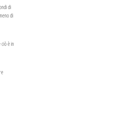
ondi di
 meno di
ciò è in
are