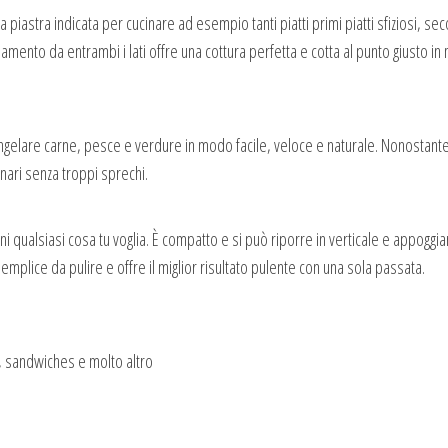
 piastra indicata per cucinare ad esempio tanti piatti primi piatti sfiziosi, sec
amento da entrambi i lati offre una cottura perfetta e cotta al punto giusto in
lare carne, pesce e verdure in modo facile, veloce e naturale. Nonostante 
inari senza troppi sprechi.
orni qualsiasi cosa tu voglia. È compatto e si può riporre in verticale e appoggi
mplice da pulire e offre il miglior risultato pulente con una sola passata.
e, sandwiches e molto altro