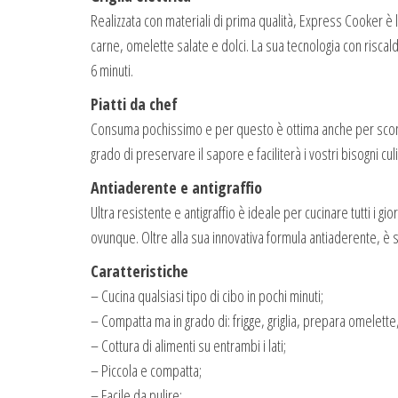
Realizzata con materiali di prima qualità, Express Cooker è la
carne, omelette salate e dolci. La sua tecnologia con riscald
6 minuti.
Piatti da chef
Consuma pochissimo e per questo è ottima anche per sconge
grado di preservare il sapore e faciliterà i vostri bisogni cul
Antiaderente e antigraffio
Ultra resistente e antigraffio è ideale per cucinare tutti i gi
ovunque. Oltre alla sua innovativa formula antiaderente, è se
Caratteristiche
– Cucina qualsiasi tipo di cibo in pochi minuti;
– Compatta ma in grado di: frigge, griglia, prepara omelett
– Cottura di alimenti su entrambi i lati;
– Piccola e compatta;
– Facile da pulire;