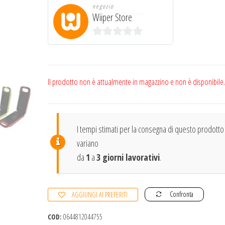
negozio
Wiiper Store
0
s
u
Il prodotto non è attualmente in magazzino e non è disponibile.
5
I tempi stimati per la consegna di questo prodotto
variano
da
1
a
3 giorni lavorativi
.
Confronta
AGGIUNGI AI PREFERITI
COD:
0644812044755