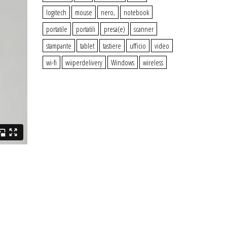
logitech
mouse
nero,
notebook
portatile
portatili
presa(e)
scanner
stampante
tablet
tastiere
ufficio
video
wi-fi
wiiperdelivery
Windows
wireless