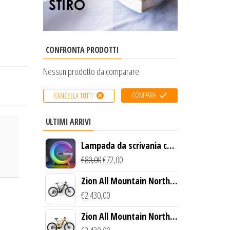
CONFRONTA PRODOTTI
Nessun prodotto da comparare
COMPARA
CANCELLA TUTTI
ULTIMI ARRIVI
Lampada da scrivania con
luce LED e ricarica
€
80,00
€
72,00
wireless
Zion All Mountain North
Creek Bike (Nero)
€
2.430,00
Zion All Mountain North