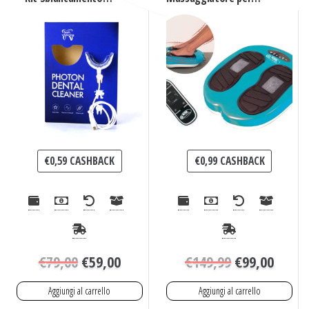
Denti con Gel
Piedi e Gambe
€
0,59
CASHBACK
€
0,99
CASHBACK
€
79,00
€
59,00
€
149,99
€
99,00
Aggiungi al carrello
Aggiungi al carrello