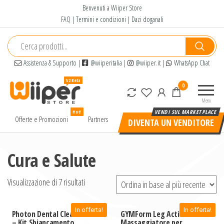
Salta
Benvenuti a Wiiper Store
e
FAQ
|
Termini e condizioni
|
Dazi doganali
vai
al
contenuto
Assistenza & Supporto
|
@wiiperitalia
|
@wiiper.it
|
WhatsApp Chat
Wiiper
Il miglior
0
Store
shopping
Menu
online di
Hot!
alta
Offerte e Promozioni
Partners
DIVENTA UN VENDITORE
qualità e
a basso
prezzo
Cura e Salute
Visualizzazione di 7 risultati
In offerta!
In offerta!
Photon Dental Cleaner
GYMForm Leg Action –
– Kit Sbiancamento
Massaggiatore per