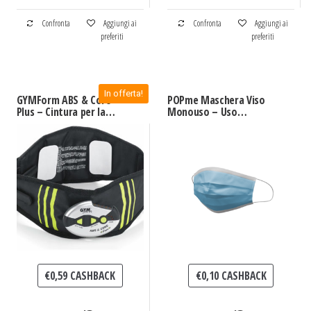
Confronta
Aggiungi ai
Confronta
Aggiungi ai
preferiti
preferiti
In offerta!
GYMForm ABS & Core
POPme Maschera Viso
Plus – Cintura per la
Monouso – Uso
Tonificazione dei
medicale
Muscoli Addominali
€
0,59
CASHBACK
€
0,10
CASHBACK