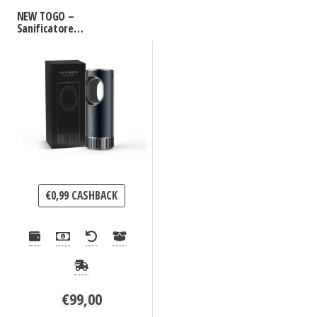
NEW TOGO –
Sanificatore
purificatore UV +
Ozono per auto
€
0,99
CASHBACK
€
99,00