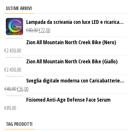
ULTIMI ARRIVI
Lampada da scrivania con luce LED e ricarica
wireless
€
80,00
€
72,00
Zion All Mountain North Creek Bike (Nero)
€
2.430,00
Zion All Mountain North Creek Bike (Giallo)
€
2.430,00
Sveglia digitale moderna con Caricabatterie
€
40,00
€
36,00
Wireless Qi
Fisiomed Anti-Age Defense Face Serum
€
89,00
TAG PRODOTTI