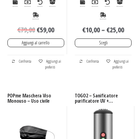
€
79,00
€
59,00
€
10,00
–
€
25,00
Aggiungi al carrello
Scegli
Confronta
Aggiungi ai
Confronta
Aggiungi ai
preferiti
preferiti
POPme Maschera Viso
TOGO2 – Sanificatore
Monouso – Uso civile
purificatore UV +
Ozono per auto