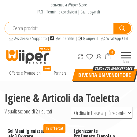
Salta
Benvenuti a Wiiper Store
e
FAQ
|
Termini e condizioni
|
Dazi doganali
vai
al
contenuto
Assistenza & Supporto
|
@wiiperitalia
|
@wiiper.it
|
WhatsApp Chat
Wiiper
Il miglior
0
Store
shopping
Menu
online di
Hot!
alta
Offerte e Promozioni
Partners
DIVENTA UN VENDITORE
qualità e
a basso
prezzo
Igiene & Articoli da Toeletta
Visualizzazione di 2 risultati
In offerta!
Gel Mani Igienizzante
Igienizzante
Jalo3 Oxycare
Profumato Etanol+ per