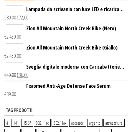
Lampada da scrivania con luce LED e ricarica
€
80,00
€
72,00
wireless
Zion All Mountain North Creek Bike (Nero)
€
2.430,00
Zion All Mountain North Creek Bike (Giallo)
€
2.430,00
Sveglia digitale moderna con Caricabatterie
€
40,00
€
36,00
Wireless Qi
Fisiomed Anti-Age Defense Face Serum
€
89,00
TAG PRODOTTI
&
14″
15.6″
802.11ac
802.11ax
accessori
argento
attrezzature