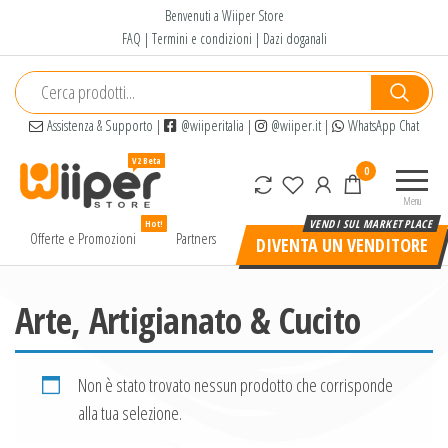
Salta
Benvenuti a Wiiper Store
e
FAQ
|
Termini e condizioni
|
Dazi doganali
vai
al
contenuto
Assistenza & Supporto
|
@wiiperitalia
|
@wiiper.it
|
WhatsApp Chat
Wiiper
Il miglior
0
Store
shopping
Menu
online di
Hot!
alta
Offerte e Promozioni
Partners
DIVENTA UN VENDITORE
qualità e
a basso
prezzo
Arte, Artigianato & Cucito
Non è stato trovato nessun prodotto che corrisponde
alla tua selezione.