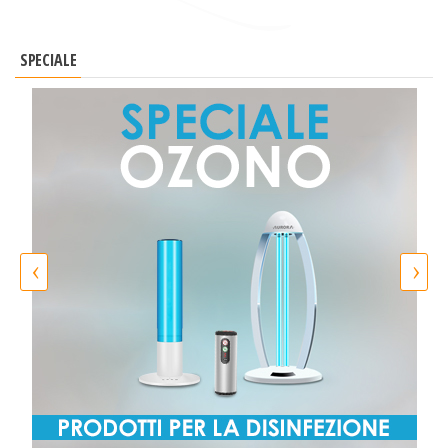
SPECIALE
‹
›