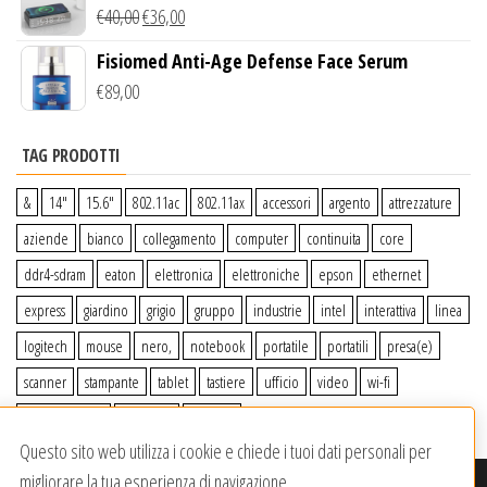
Wireless Qi
€
40,00
€
36,00
Fisiomed Anti-Age Defense Face Serum
€
89,00
TAG PRODOTTI
&
14″
15.6″
802.11ac
802.11ax
accessori
argento
attrezzature
aziende
bianco
collegamento
computer
continuita
core
ddr4-sdram
eaton
elettronica
elettroniche
epson
ethernet
express
giardino
grigio
gruppo
industrie
intel
interattiva
linea
logitech
mouse
nero,
notebook
portatile
portatili
presa(e)
scanner
stampante
tablet
tastiere
ufficio
video
wi-fi
wiiperdelivery
Windows
wireless
Questo sito web utilizza i cookie e chiede i tuoi dati personali per
migliorare la tua esperienza di navigazione.