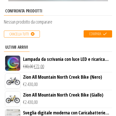
CONFRONTA PRODOTTI
Nessun prodotto da comparare
COMPARA
CANCELLA TUTTI
ULTIMI ARRIVI
Lampada da scrivania con luce LED e ricarica
wireless
€
80,00
€
72,00
Zion All Mountain North Creek Bike (Nero)
€
2.430,00
Zion All Mountain North Creek Bike (Giallo)
€
2.430,00
Sveglia digitale moderna con Caricabatterie