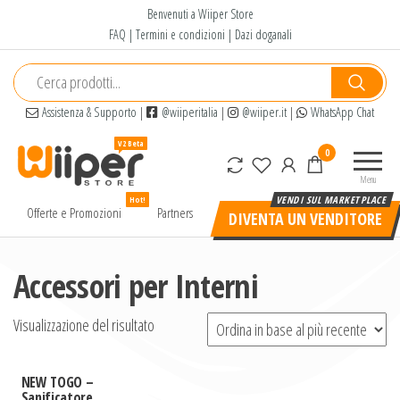
Salta
Benvenuti a Wiiper Store
e
FAQ
|
Termini e condizioni
|
Dazi doganali
vai
al
contenuto
Assistenza & Supporto
|
@wiiperitalia
|
@wiiper.it
|
WhatsApp Chat
Wiiper
Il miglior
0
Store
shopping
Menu
online di
Hot!
alta
Offerte e Promozioni
Partners
DIVENTA UN VENDITORE
qualità e
a basso
prezzo
Accessori per Interni
Visualizzazione del risultato
NEW TOGO –
Sanificatore