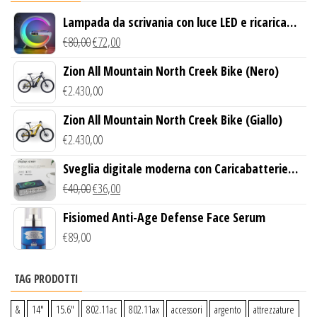
Lampada da scrivania con luce LED e ricarica
wireless
€
80,00
€
72,00
Zion All Mountain North Creek Bike (Nero)
€
2.430,00
Zion All Mountain North Creek Bike (Giallo)
€
2.430,00
Sveglia digitale moderna con Caricabatterie
Wireless Qi
€
40,00
€
36,00
Fisiomed Anti-Age Defense Face Serum
€
89,00
TAG PRODOTTI
&
14″
15.6″
802.11ac
802.11ax
accessori
argento
attrezzature