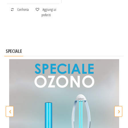
Confronta
Aggiungi ai
preferiti
SPECIALE
‹
›