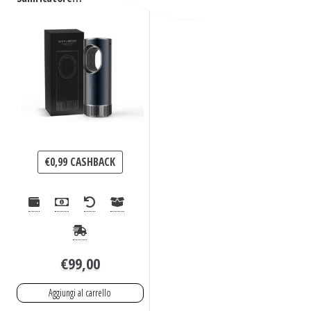
purificatore UV +
Ozono per auto
€
0,99
CASHBACK
€
99,00
Aggiungi al carrello