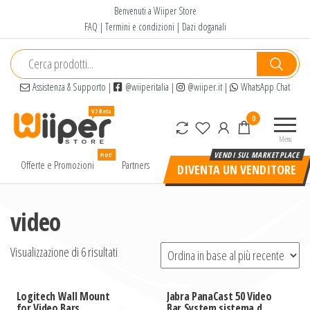
Salta
Benvenuti a Wiiper Store
e
FAQ
|
Termini e condizioni
|
Dazi doganali
vai
al
contenuto
Assistenza & Supporto
|
@wiiperitalia
|
@wiiper.it
|
WhatsApp Chat
Wiiper
Il miglior
0
Store
shopping
Menu
online di
Hot!
alta
Offerte e Promozioni
Partners
DIVENTA UN VENDITORE
qualità e
a basso
prezzo
video
Visualizzazione di 6 risultati
Logitech Wall Mount
Jabra PanaCast 50 Video
for Video Bars
Bar System sistema di