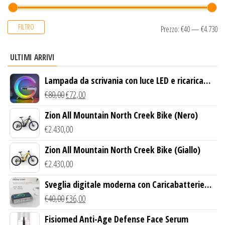
FILTRO
Prezzo:
€40
—
€4.730
ULTIMI ARRIVI
Lampada da scrivania con luce LED e ricarica
wireless
€
80,00
€
72,00
Zion All Mountain North Creek Bike (Nero)
€
2.430,00
Zion All Mountain North Creek Bike (Giallo)
€
2.430,00
Sveglia digitale moderna con Caricabatterie
Wireless Qi
€
40,00
€
36,00
Fisiomed Anti-Age Defense Face Serum