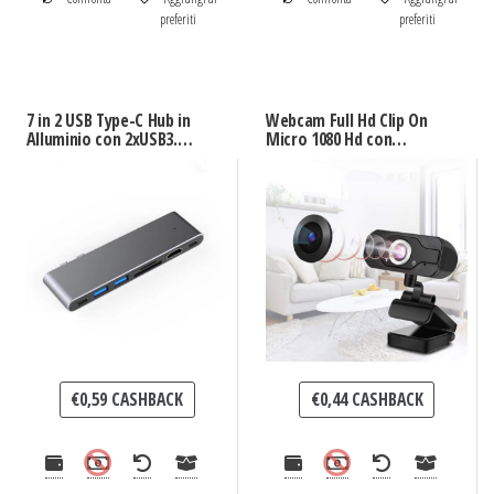
preferiti
preferiti
7 in 2 USB Type-C Hub in
Webcam Full Hd Clip On
Alluminio con 2xUSB3.0,
Micro 1080 Hd con
HDMI, SD/TF Card
Microfono
Reader, PD e
Thunderbolt 3
€
0,59
CASHBACK
€
0,44
CASHBACK