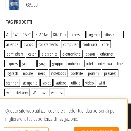
€
89,00
TAG PRODOTTI
&
14″
15.6″
802.11ac
802.11ax
accessori
argento
attrezzature
aziende
bianco
collegamento
computer
continuita
core
ddr4-sdram
eaton
elettronica
elettroniche
epson
ethernet
express
giardino
grigio
gruppo
industrie
intel
interattiva
linea
logitech
mouse
nero,
notebook
portatile
portatili
presa(e)
scanner
stampante
tablet
tastiere
ufficio
video
wi-fi
wiiperdelivery
Windows
wireless
Questo sito web utilizza i cookie e chiede i tuoi dati personali per
© 2020-2023
Wiiper Store
. Tutti i diritti riservati
|
Offerto da:
migliorare la tua esperienza di navigazione.
Dracma Service S.R.L.