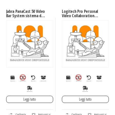
Jabra PanaCast 50 Video
Logitech Pro Personal
Bar System sistema di
Video Collaboration
conferenza 13 MP
Teams Kit sistema di
Sistema di
conferenza 1
videoconferenza di
persona(e) Sistema di
gruppo
videoconferenza
personale
Leggi tutto
Leggi tutto
Confronta
Aggiungi ai
Confronta
Aggiungi ai