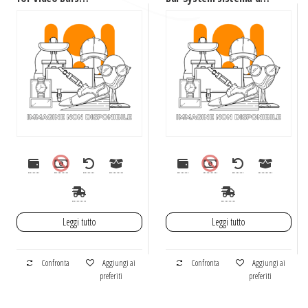
Montaggio a muro
conferenza 13 MP
Bianco
Sistema di
videoconferenza di
gruppo
Leggi tutto
Leggi tutto
Confronta
Aggiungi ai
Confronta
Aggiungi ai
preferiti
preferiti