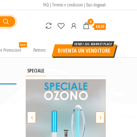
FAQ
|
Termini e condizioni
|
Dazi doganali
0
€0,00
Hot!
e e Promozioni
Partners
DIVENTA UN VENDITORE
SPECIALE
‹
›