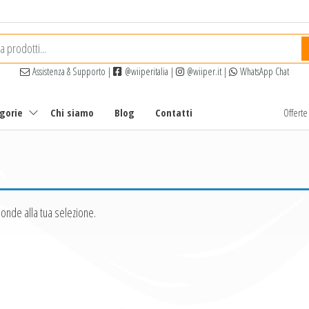
Assistenza & Supporto
|
@wiiperitalia
|
@wiiper.it
|
WhatsApp Chat
egorie
Chi siamo
Blog
Contatti
Offert
onde alla tua selezione.