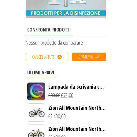
CONFRONTA PRODOTTI
Nessun prodotto da comparare
COMPARA
CANCELLA TUTTI
ULTIMI ARRIVI
Lampada da scrivania con
luce LED e ricarica
€
80,00
€
72,00
wireless
Zion All Mountain North
Creek Bike (Nero)
€
2.430,00
Zion All Mountain North