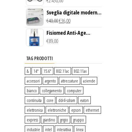
Creek Bike (Giallo)
€
2.430,00
Sveglia digitale moderna
con Caricabatterie
€
40,00
€
36,00
Wireless Qi
Fisiomed Anti-Age
Defense Face Serum
€
89,00
TAG PRODOTTI
&
14″
15.6″
802.11ac
802.11ax
accessori
argento
attrezzature
aziende
bianco
collegamento
computer
continuita
core
ddr4-sdram
eaton
elettronica
elettroniche
epson
ethernet
express
giardino
grigio
gruppo
industrie
intel
interattiva
linea