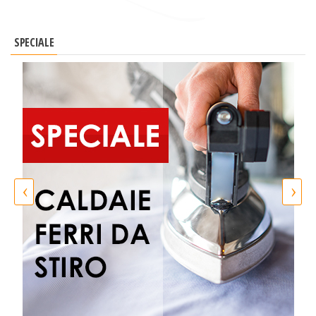
SPECIALE
‹
›