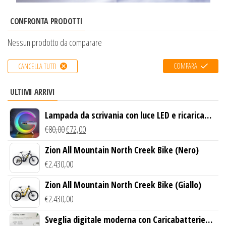
CONFRONTA PRODOTTI
Nessun prodotto da comparare
COMPARA
CANCELLA TUTTI
ULTIMI ARRIVI
Lampada da scrivania con luce LED e ricarica
wireless
€
80,00
€
72,00
Zion All Mountain North Creek Bike (Nero)
€
2.430,00
Zion All Mountain North Creek Bike (Giallo)
€
2.430,00
Sveglia digitale moderna con Caricabatterie