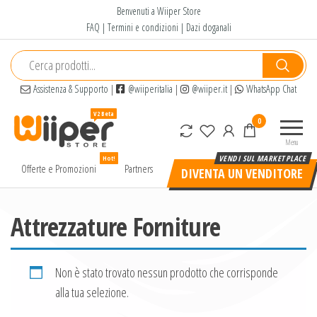
Salta
Benvenuti a Wiiper Store
e
FAQ
|
Termini e condizioni
|
Dazi doganali
vai
al
contenuto
Assistenza & Supporto
|
@wiiperitalia
|
@wiiper.it
|
WhatsApp Chat
Wiiper
Il miglior
0
Store
shopping
Menu
online di
Hot!
alta
Offerte e Promozioni
Partners
DIVENTA UN VENDITORE
qualità e
a basso
prezzo
Attrezzature Forniture
Non è stato trovato nessun prodotto che corrisponde
alla tua selezione.