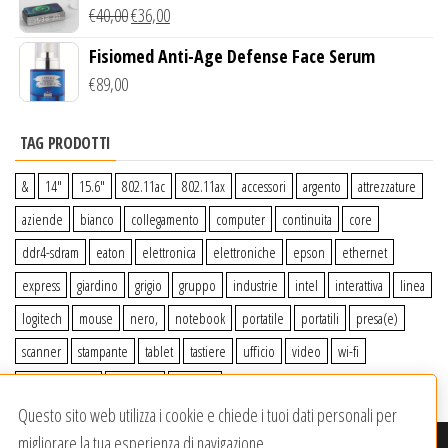
Wireless Qi
€
40,00
€
36,00
Fisiomed Anti-Age Defense Face Serum
€
89,00
TAG PRODOTTI
&
14″
15.6″
802.11ac
802.11ax
accessori
argento
attrezzature
aziende
bianco
collegamento
computer
continuita
core
ddr4-sdram
eaton
elettronica
elettroniche
epson
ethernet
express
giardino
grigio
gruppo
industrie
intel
interattiva
linea
logitech
mouse
nero,
notebook
portatile
portatili
presa(e)
scanner
stampante
tablet
tastiere
ufficio
video
wi-fi
wiiperdelivery
Windows
wireless
Questo sito web utilizza i cookie e chiede i tuoi dati personali per
migliorare la tua esperienza di navigazione.