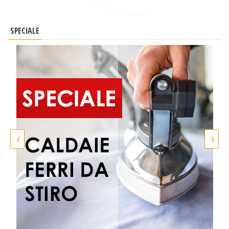
SPECIALE
‹
›