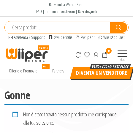
Salta
Benvenuti a Wiiper Store
e
FAQ
|
Termini e condizioni
|
Dazi doganali
vai
al
contenuto
Assistenza & Supporto
|
@wiiperitalia
|
@wiiper.it
|
WhatsApp Chat
Wiiper
Il miglior
0
Store
shopping
Menu
online di
Hot!
alta
Offerte e Promozioni
Partners
DIVENTA UN VENDITORE
qualità e
a basso
prezzo
Gonne
Non è stato trovato nessun prodotto che corrisponde
alla tua selezione.