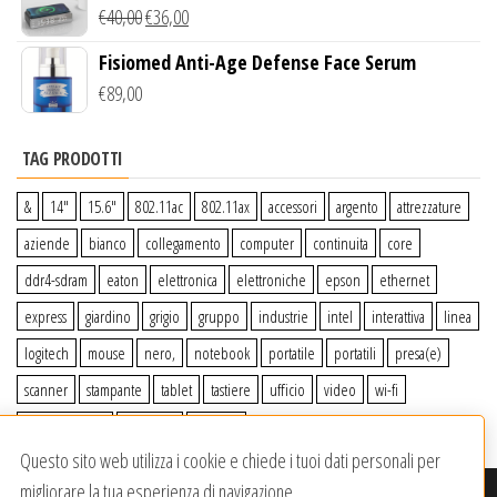
Wireless Qi
€
40,00
€
36,00
Fisiomed Anti-Age Defense Face Serum
€
89,00
TAG PRODOTTI
&
14″
15.6″
802.11ac
802.11ax
accessori
argento
attrezzature
aziende
bianco
collegamento
computer
continuita
core
ddr4-sdram
eaton
elettronica
elettroniche
epson
ethernet
express
giardino
grigio
gruppo
industrie
intel
interattiva
linea
logitech
mouse
nero,
notebook
portatile
portatili
presa(e)
scanner
stampante
tablet
tastiere
ufficio
video
wi-fi
wiiperdelivery
Windows
wireless
Questo sito web utilizza i cookie e chiede i tuoi dati personali per
migliorare la tua esperienza di navigazione.