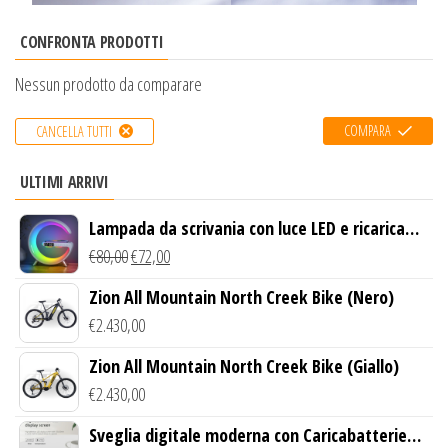
CONFRONTA PRODOTTI
Nessun prodotto da comparare
COMPARA
CANCELLA TUTTI
ULTIMI ARRIVI
Lampada da scrivania con luce LED e ricarica
wireless
€
80,00
€
72,00
Zion All Mountain North Creek Bike (Nero)
€
2.430,00
Zion All Mountain North Creek Bike (Giallo)
€
2.430,00
Sveglia digitale moderna con Caricabatterie