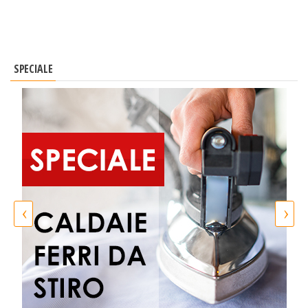
SPECIALE
‹
›