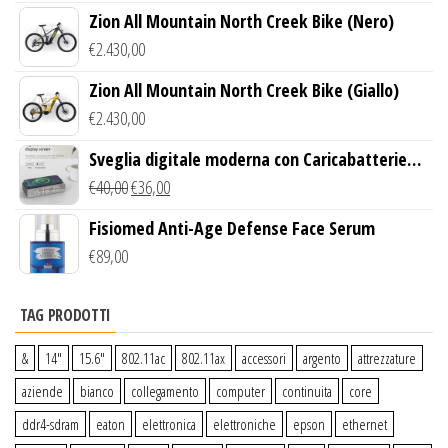
Zion All Mountain North Creek Bike (Nero)
€
2.430,00
Zion All Mountain North Creek Bike (Giallo)
€
2.430,00
Sveglia digitale moderna con Caricabatterie
Wireless Qi
€
40,00
€
36,00
Fisiomed Anti-Age Defense Face Serum
€
89,00
TAG PRODOTTI
&
14″
15.6″
802.11ac
802.11ax
accessori
argento
attrezzature
aziende
bianco
collegamento
computer
continuita
core
ddr4-sdram
eaton
elettronica
elettroniche
epson
ethernet