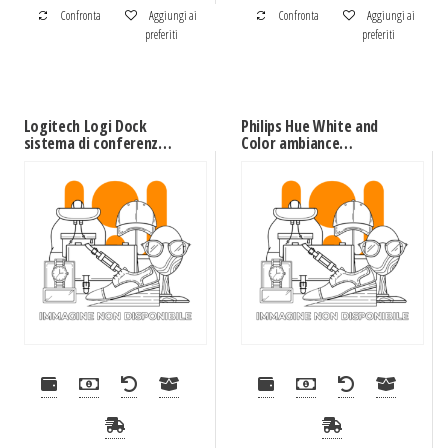
Confronta
Aggiungi ai
Confronta
Aggiungi ai
preferiti
preferiti
Logitech Logi Dock
Philips Hue White and
sistema di conferenza 1
Color ambiance
persona(e)
Lightstrip Plus V4
Striscia 2 m estensibile