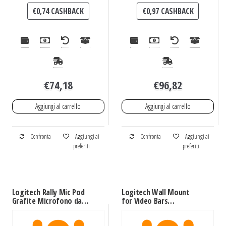
€
0,74
CASHBACK
€
0,97
CASHBACK
€
74,18
€
96,82
Aggiungi al carrello
Aggiungi al carrello
Confronta
Aggiungi ai
Confronta
Aggiungi ai
preferiti
preferiti
Logitech Rally Mic Pod
Logitech Wall Mount
Grafite Microfono da
for Video Bars
tavolo
Montaggio a muro
Bianco