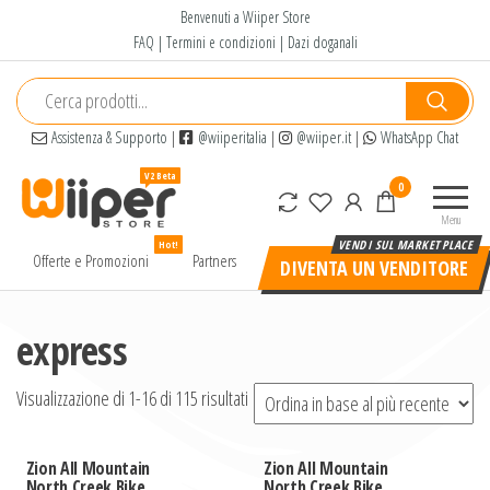
Salta
Benvenuti a Wiiper Store
e
FAQ
|
Termini e condizioni
|
Dazi doganali
vai
al
contenuto
Assistenza & Supporto
|
@wiiperitalia
|
@wiiper.it
|
WhatsApp Chat
Wiiper
Il miglior
0
Store
shopping
Menu
online di
Hot!
alta
Offerte e Promozioni
Partners
DIVENTA UN VENDITORE
qualità e
a basso
prezzo
express
Visualizzazione di 1-16 di 115 risultati
Zion All Mountain
Zion All Mountain
North Creek Bike
North Creek Bike