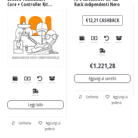
Core + Controller Kit
Rack indipendenti Nero
sistema di conferenza
Collegamento ethernet
LAN
€
12,21
CASHBACK
€
1.221,28
Aggiungi al carrello
Confronta
Aggiungi ai
preferiti
Leggi tutto
Confronta
Aggiungi ai
preferiti