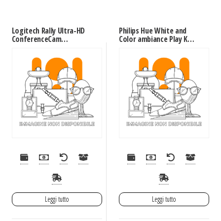
Logitech Rally Ultra-HD
Philips Hue White and
ConferenceCam
Color ambiance Play Kit
sistema di conferenza
Base con alimentatore
16 persona(e)
2 pezzi Nero
Collegamento ethernet
LAN Sistema di
videoconferenza di
gruppo
Leggi tutto
Leggi tutto