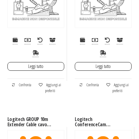
Leggi tutto
Leggi tutto
Confronta
Aggiungi ai
Confronta
Aggiungi ai
preferiti
preferiti
Logitech GROUP 10m
Logitech
Extender Cable cavo
ConferenceCam
PS/2 6-p Mini-DIN Nero
Connect telecomando
IR Wireless Webcam