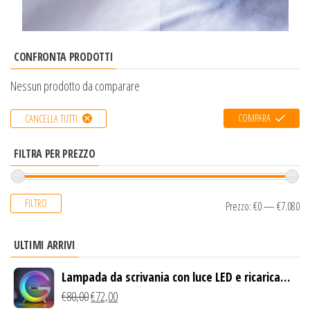
CONFRONTA PRODOTTI
Nessun prodotto da comparare
COMPARA
CANCELLA TUTTI
FILTRA PER PREZZO
FILTRO
Prezzo:
€0
—
€7.080
ULTIMI ARRIVI
Lampada da scrivania con luce LED e ricarica
wireless
€
80,00
€
72,00