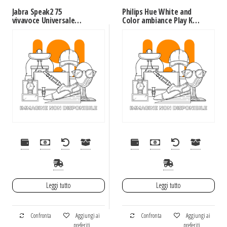
Jabra Speak2 75
Philips Hue White and
vivavoce Universale
Color ambiance Play Kit
USB/Bluetooth Grigio
Base con alimentatore
Nero
Leggi tutto
Leggi tutto
Confronta
Aggiungi ai
Confronta
Aggiungi ai
preferiti
preferiti