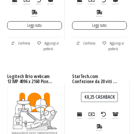
Leggi tutto
Leggi tutto
Confronta
Aggiungi ai
Confronta
Aggiungi ai
preferiti
preferiti
Logitech Brio webcam
StarTech.com
13 MP 4096 x 2160 Pixel
Confezione da 20 viti di
USB 3.2 Gen 1 (3.1 Gen 1)
fissaggio M6 e Dadi
Nero
Ingabbiati per Armadi
Server Rack
€
0,25
CASHBACK