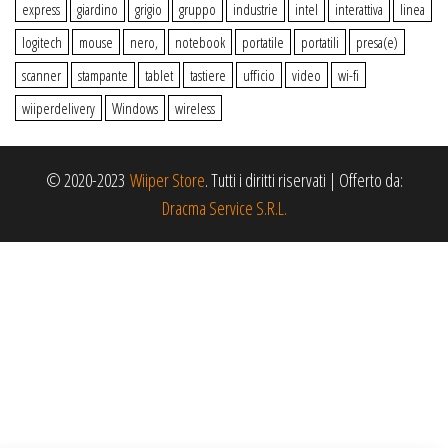
express
giardino
grigio
gruppo
industrie
intel
interattiva
linea
logitech
mouse
nero,
notebook
portatile
portatili
presa(e)
scanner
stampante
tablet
tastiere
ufficio
video
wi-fi
wiiperdelivery
Windows
wireless
© 2020-2023
Wiiper Store
. Tutti i diritti riservati
|
Offerto da:
Dracma Service S.R.L.