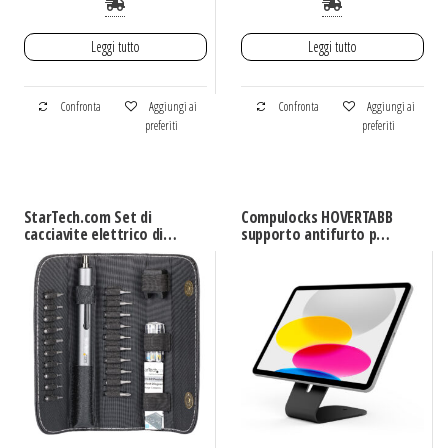
Leggi tutto
Leggi tutto
Confronta
Aggiungi ai
Confronta
Aggiungi ai
preferiti
preferiti
StarTech.com Set di
Compulocks HOVERTABB
cacciavite elettrico di
supporto antifurto per
precisione a 20 punte –
tablet 32,8 cm (12.9″)
Kit di cacciaviti a
Nero
batteria portatile/mini
per riparazioni di
elettronica, laptop,
computer, tablet e
telefoni – magnetico –
senza filo