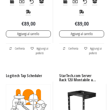
€
89,00
€
89,00
Aggiungi al carrello
Aggiungi al carrello
Confronta
Aggiungi ai
Confronta
Aggiungi ai
preferiti
preferiti
Logitech Tap Scheduler
StarTech.com Server
Rack 12U Montabile a
parete – Profondità
regolabile da 30 a 50cm