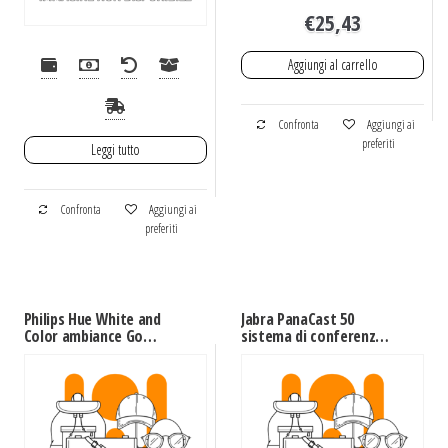
€
25,43
Aggiungi al carrello
Confronta
Aggiungi ai
preferiti
Leggi tutto
Confronta
Aggiungi ai
preferiti
Philips Hue White and
Jabra PanaCast 50
Color ambiance Go
sistema di conferenza
Lampada Smart da
13 MP Collegamento
Tavolo portatile
ethernet LAN Sistema
di videoconferenza di
gruppo