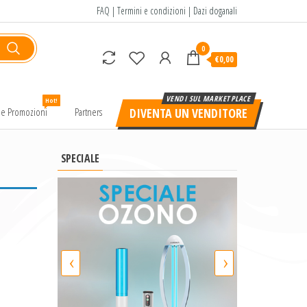
FAQ
|
Termini e condizioni
|
Dazi doganali
0
€0,00
Hot!
e e Promozioni
Partners
DIVENTA UN VENDITORE
SPECIALE
‹
›