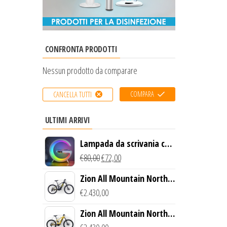
CONFRONTA PRODOTTI
Nessun prodotto da comparare
COMPARA
CANCELLA TUTTI
ULTIMI ARRIVI
Lampada da scrivania con
luce LED e ricarica
€
80,00
€
72,00
wireless
Zion All Mountain North
Creek Bike (Nero)
€
2.430,00
Zion All Mountain North