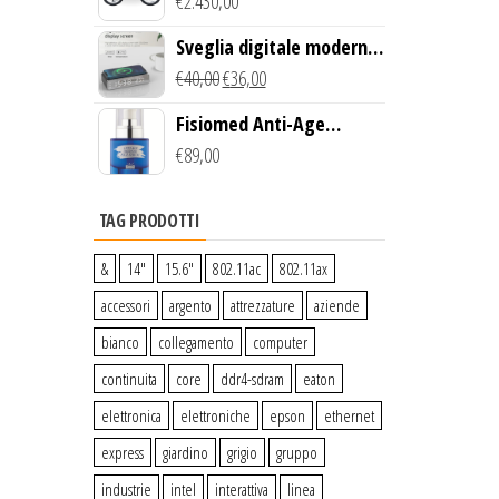
Creek Bike (Giallo)
€
2.430,00
Sveglia digitale moderna
con Caricabatterie
€
40,00
€
36,00
Wireless Qi
Fisiomed Anti-Age
Defense Face Serum
€
89,00
TAG PRODOTTI
&
14″
15.6″
802.11ac
802.11ax
accessori
argento
attrezzature
aziende
bianco
collegamento
computer
continuita
core
ddr4-sdram
eaton
elettronica
elettroniche
epson
ethernet
express
giardino
grigio
gruppo
industrie
intel
interattiva
linea