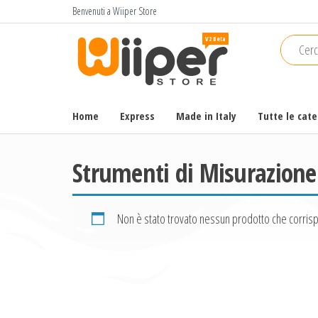
Salta
Benvenuti a Wiiper Store
e
Wiiper
Il miglior
vai
shopping
Store
al
online di
contenuto
alta
qualità e
Home
Express
Made in Italy
Tutte le cat
a basso
prezzo
Strumenti di Misurazione
Non è stato trovato nessun prodotto che corrisp