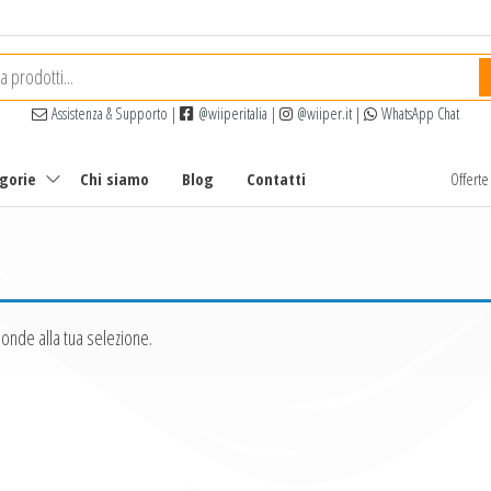
Assistenza & Supporto
|
@wiiperitalia
|
@wiiper.it
|
WhatsApp Chat
egorie
Chi siamo
Blog
Contatti
Offert
onde alla tua selezione.