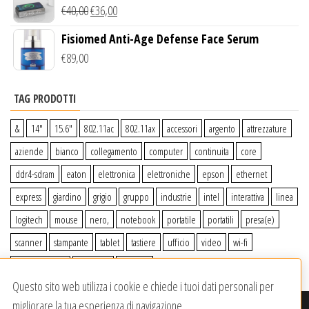
Wireless Qi
€
40,00
€
36,00
Fisiomed Anti-Age Defense Face Serum
€
89,00
TAG PRODOTTI
&
14″
15.6″
802.11ac
802.11ax
accessori
argento
attrezzature
aziende
bianco
collegamento
computer
continuita
core
ddr4-sdram
eaton
elettronica
elettroniche
epson
ethernet
express
giardino
grigio
gruppo
industrie
intel
interattiva
linea
logitech
mouse
nero,
notebook
portatile
portatili
presa(e)
scanner
stampante
tablet
tastiere
ufficio
video
wi-fi
wiiperdelivery
Windows
wireless
Questo sito web utilizza i cookie e chiede i tuoi dati personali per
migliorare la tua esperienza di navigazione.