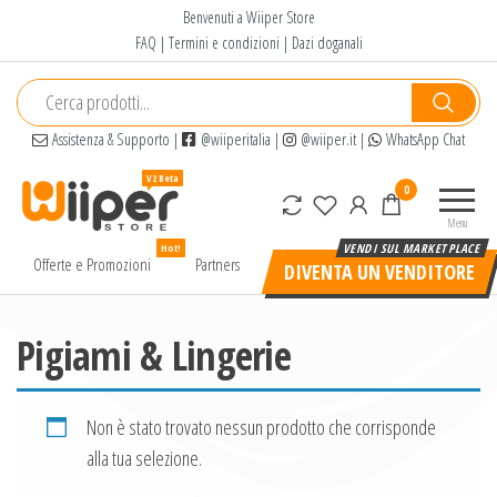
Salta
Benvenuti a Wiiper Store
e
FAQ
|
Termini e condizioni
|
Dazi doganali
vai
al
contenuto
Assistenza & Supporto
|
@wiiperitalia
|
@wiiper.it
|
WhatsApp Chat
Wiiper
Il miglior
0
Store
shopping
Menu
online di
Hot!
alta
Offerte e Promozioni
Partners
DIVENTA UN VENDITORE
qualità e
a basso
prezzo
Pigiami & Lingerie
Non è stato trovato nessun prodotto che corrisponde
alla tua selezione.