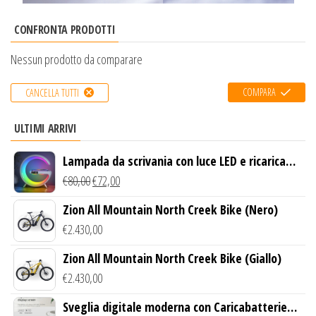
CONFRONTA PRODOTTI
Nessun prodotto da comparare
COMPARA
CANCELLA TUTTI
ULTIMI ARRIVI
Lampada da scrivania con luce LED e ricarica
wireless
€
80,00
€
72,00
Zion All Mountain North Creek Bike (Nero)
€
2.430,00
Zion All Mountain North Creek Bike (Giallo)
€
2.430,00
Sveglia digitale moderna con Caricabatterie