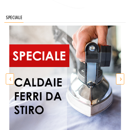
SPECIALE
‹
›