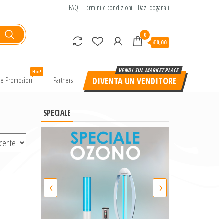
FAQ
|
Termini e condizioni
|
Dazi doganali
0
€0,00
Hot!
e e Promozioni
Partners
DIVENTA UN VENDITORE
SPECIALE
‹
›