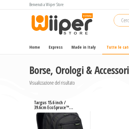
Salta
Benvenuti a Wiiper Store
e
Wiiper
Il miglior
vai
shopping
Store
al
online di
contenuto
alta
qualità e
Home
Express
Made in Italy
Tutte le ca
a basso
prezzo
Borse, Orologi & Accessor
Visualizzazione del risultato
Targus 15.6 inch /
39.6cm EcoSpruce™
Backpack