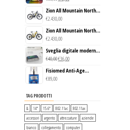
wireless
Zion All Mountain North
Creek Bike (Nero)
€
2.430,00
Zion All Mountain North
Creek Bike (Giallo)
€
2.430,00
Sveglia digitale moderna
con Caricabatterie
€
40,00
€
36,00
Wireless Qi
Fisiomed Anti-Age
Defense Face Serum
€
89,00
TAG PRODOTTI
&
14″
15.6″
802.11ac
802.11ax
accessori
argento
attrezzature
aziende
bianco
collegamento
computer