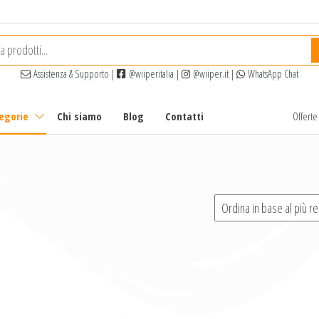
Assistenza & Supporto
|
@wiiperitalia
|
@wiiper.it
|
WhatsApp Chat
tegorie
Chi siamo
Blog
Contatti
Offert
i