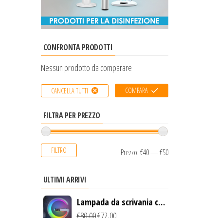
CONFRONTA PRODOTTI
Nessun prodotto da comparare
COMPARA
CANCELLA TUTTI
FILTRA PER PREZZO
FILTRO
Prezzo:
€40
—
€50
ULTIMI ARRIVI
Lampada da scrivania con
luce LED e ricarica
€
80,00
€
72,00