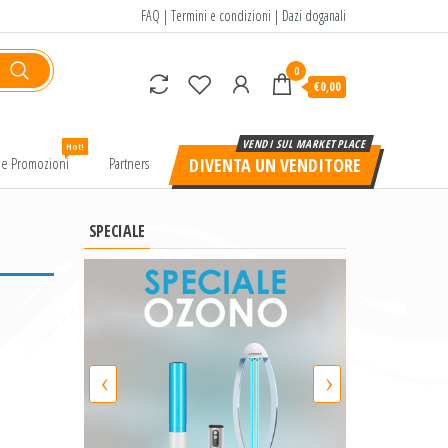
FAQ
|
Termini e condizioni
|
Dazi doganali
0
€0,00
Hot!
e e Promozioni
Partners
DIVENTA UN VENDITORE
SPECIALE
‹
›