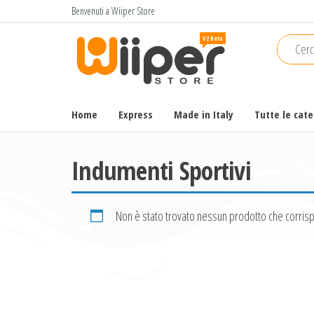
Salta
Benvenuti a Wiiper Store
e
Wiiper
Il miglior
vai
shopping
Store
al
online di
contenuto
alta
qualità e
Home
Express
Made in Italy
Tutte le cat
a basso
prezzo
Indumenti Sportivi
Non è stato trovato nessun prodotto che corrisp