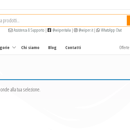
Assistenza & Supporto
|
@wiiperitalia
|
@wiiper.it
|
WhatsApp Chat
egorie
Chi siamo
Blog
Contatti
Offert
onde alla tua selezione.