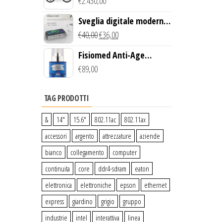
Creek Bike (Giallo)
€
2.430,00
Sveglia digitale moderna
con Caricabatterie
€
40,00
€
36,00
Wireless Qi
Fisiomed Anti-Age
Defense Face Serum
€
89,00
TAG PRODOTTI
&
14″
15.6″
802.11ac
802.11ax
accessori
argento
attrezzature
aziende
bianco
collegamento
computer
continuita
core
ddr4-sdram
eaton
elettronica
elettroniche
epson
ethernet
express
giardino
grigio
gruppo
industrie
intel
interattiva
linea