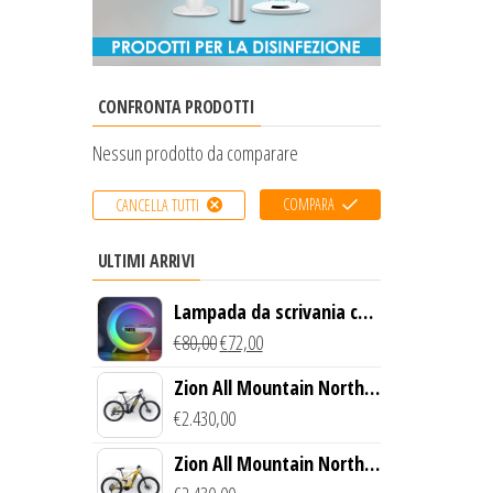
CONFRONTA PRODOTTI
Nessun prodotto da comparare
COMPARA
CANCELLA TUTTI
ULTIMI ARRIVI
Lampada da scrivania con
luce LED e ricarica
€
80,00
€
72,00
wireless
Zion All Mountain North
Creek Bike (Nero)
€
2.430,00
Zion All Mountain North