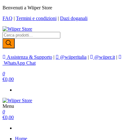
Salta
Benvenuti a Wiiper Store
e
FAQ
|
Termini e condizioni
|
Dazi doganali
vai
al
contenuto
Wiiper Store
Il miglior shopping online di alta qualità e a basso prezzo
Assistenza & Supporto
|
@wiiperitalia
|
@wiiper.it
|
WhatsApp Chat
0
€0,00
Menu
Wiiper Store
Il miglior shopping online di alta qualità e a basso prezzo
0
€0,00
Home