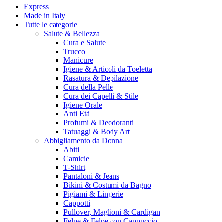
Express
Made in Italy
Tutte le categorie
Salute & Bellezza
Cura e Salute
Trucco
Manicure
Igiene & Articoli da Toeletta
Rasatura & Depilazione
Cura della Pelle
Cura dei Capelli & Stile
Igiene Orale
Anti Età
Profumi & Deodoranti
Tatuaggi & Body Art
Abbigliamento da Donna
Abiti
Camicie
T-Shirt
Pantaloni & Jeans
Bikini & Costumi da Bagno
Pigiami & Lingerie
Cappotti
Pullover, Maglioni & Cardigan
Felpe & Felpe con Cappuccio