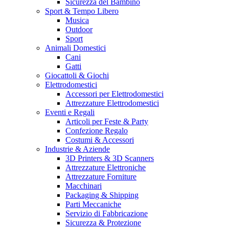
Sicurezza del Bambino
Sport & Tempo Libero
Musica
Outdoor
Sport
Animali Domestici
Cani
Gatti
Giocattoli & Giochi
Elettrodomestici
Accessori per Elettrodomestici
Attrezzature Elettrodomestici
Eventi e Regali
Articoli per Feste & Party
Confezione Regalo
Costumi & Accessori
Industrie & Aziende
3D Printers & 3D Scanners
Attrezzature Elettroniche
Attrezzature Forniture
Macchinari
Packaging & Shipping
Parti Meccaniche
Servizio di Fabbricazione
Sicurezza & Protezione