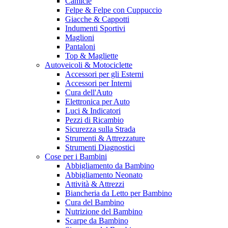
Camicie
Felpe & Felpe con Cuppuccio
Giacche & Cappotti
Indumenti Sportivi
Maglioni
Pantaloni
Top & Magliette
Autoveicoli & Motociclette
Accessori per gli Esterni
Accessori per Interni
Cura dell'Auto
Elettronica per Auto
Luci & Indicatori
Pezzi di Ricambio
Sicurezza sulla Strada
Strumenti & Attrezzature
Strumenti Diagnostici
Cose per i Bambini
Abbigliamento da Bambino
Abbigliamento Neonato
Attività & Attrezzi
Biancheria da Letto per Bambino
Cura del Bambino
Nutrizione del Bambino
Scarpe da Bambino