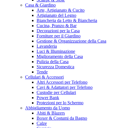
Casa & Giardino
Arte, Artigianato & Cucito
Artigianato del Legno
Biancheria da Letto & Biancheria
Cucina, Pranzo & Bar
Decorazioni per la Casa
Forniture per il Giardino
Gestione & Organizzazione della Casa
Lavanderia
Luci & Illuminazione
Miglioramento della Casa
Pulizia della Casa
Sicurezza Domestica
Tende
Cellulari & Accessori
Altri Accessori per Telefono
Cavi & Adattatori per Telefono
Custodie per Cellulari
Power Bank
Protezioni per lo Schermo
Abbigliamento da Uomo
Abiti & Blazers
Boxer & Costumi da Bagno
Calze