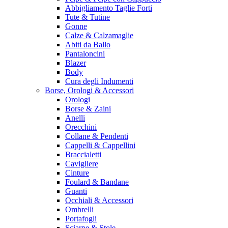
Abbigliamento Taglie Forti
Tute & Tutine
Gonne
Calze & Calzamaglie
Abiti da Ballo
Pantaloncini
Blazer
Body
Cura degli Indumenti
Borse, Orologi & Accessori
Orologi
Borse & Zaini
Anelli
Orecchini
Collane & Pendenti
Cappelli & Cappellini
Braccialetti
Cavigliere
Cinture
Foulard & Bandane
Guanti
Occhiali & Accessori
Ombrelli
Portafogli
Sciarpe & Stole