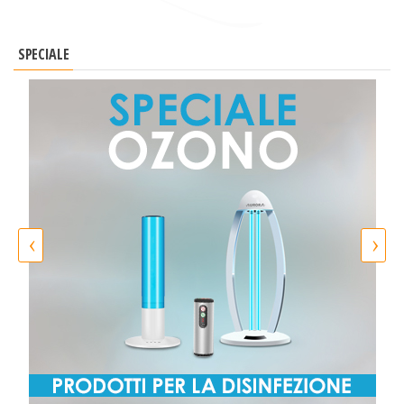
SPECIALE
‹
›