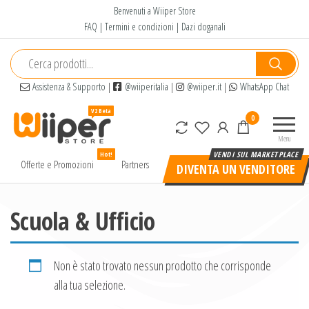
Salta
Benvenuti a Wiiper Store
e
FAQ
|
Termini e condizioni
|
Dazi doganali
vai
al
contenuto
Assistenza & Supporto
|
@wiiperitalia
|
@wiiper.it
|
WhatsApp Chat
Wiiper
Il miglior
0
Store
shopping
Menu
online di
Hot!
alta
Offerte e Promozioni
Partners
DIVENTA UN VENDITORE
qualità e
a basso
prezzo
Scuola & Ufficio
Non è stato trovato nessun prodotto che corrisponde
alla tua selezione.