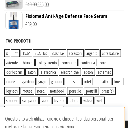
Wireless Qi
€
40,00
€
36,00
Fisiomed Anti-Age Defense Face Serum
€
89,00
TAG PRODOTTI
&
14″
15.6″
802.11ac
802.11ax
accessori
argento
attrezzature
aziende
bianco
collegamento
computer
continuita
core
ddr4-sdram
eaton
elettronica
elettroniche
epson
ethernet
express
giardino
grigio
gruppo
industrie
intel
interattiva
linea
logitech
mouse
nero,
notebook
portatile
portatili
presa(e)
scanner
stampante
tablet
tastiere
ufficio
video
wi-fi
wiiperdelivery
Windows
wireless
Questo sito web utilizza i cookie e chiede i tuoi dati personali per
migliorare la tua esperienza di navigazione.