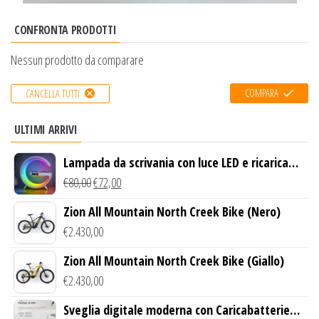
CONFRONTA PRODOTTI
Nessun prodotto da comparare
COMPARA
CANCELLA TUTTI
ULTIMI ARRIVI
Lampada da scrivania con luce LED e ricarica
wireless
€
80,00
€
72,00
Zion All Mountain North Creek Bike (Nero)
€
2.430,00
Zion All Mountain North Creek Bike (Giallo)
€
2.430,00
Sveglia digitale moderna con Caricabatterie