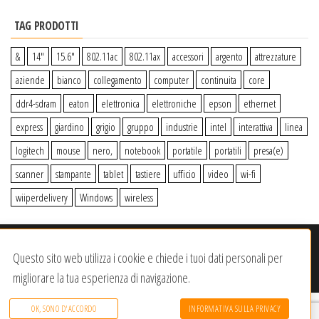
TAG PRODOTTI
&
14″
15.6″
802.11ac
802.11ax
accessori
argento
attrezzature
aziende
bianco
collegamento
computer
continuita
core
ddr4-sdram
eaton
elettronica
elettroniche
epson
ethernet
express
giardino
grigio
gruppo
industrie
intel
interattiva
linea
logitech
mouse
nero,
notebook
portatile
portatili
presa(e)
scanner
stampante
tablet
tastiere
ufficio
video
wi-fi
wiiperdelivery
Windows
wireless
© 2020-2023
Wiiper Store
. Tutti i diritti riservati
|
Offerto da:
Questo sito web utilizza i cookie e chiede i tuoi dati personali per
Dracma Service S.R.L.
migliorare la tua esperienza di navigazione.
OK, SONO D'ACCORDO
INFORMATIVA SULLA PRIVACY