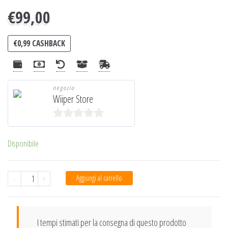
€
99,00
€
0,99
CASHBACK
negozio
Wiiper Store
0
s
Disponibile
u
5
NEW
-
+
Aggiungi al carrello
TOGO
-
Sanificatore
I tempi stimati per la consegna di questo prodotto