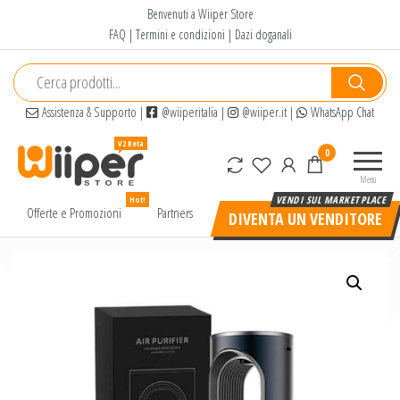
Salta
Benvenuti a Wiiper Store
e
FAQ
|
Termini e condizioni
|
Dazi doganali
vai
al
contenuto
Assistenza & Supporto
|
@wiiperitalia
|
@wiiper.it
|
WhatsApp Chat
Wiiper
Il miglior
0
Store
shopping
Menu
online di
Hot!
alta
Offerte e Promozioni
Partners
DIVENTA UN VENDITORE
qualità e
a basso
prezzo