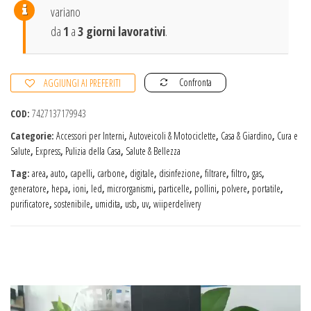
purificatore
variano
UV
da
1
a
3 giorni lavorativi
.
+
Ozono
Confronta
AGGIUNGI AI PREFERITI
per
auto
COD:
7427137179943
quantità
Categorie:
Accessori per Interni
,
Autoveicoli & Motociclette
,
Casa & Giardino
,
Cura e
Salute
,
Express
,
Pulizia della Casa
,
Salute & Bellezza
Tag:
area
,
auto
,
capelli
,
carbone
,
digitale
,
disinfezione
,
filtrare
,
filtro
,
gas
,
generatore
,
hepa
,
ioni
,
led
,
microrganismi
,
particelle
,
pollini
,
polvere
,
portatile
,
purificatore
,
sostenibile
,
umidita
,
usb
,
uv
,
wiiperdelivery