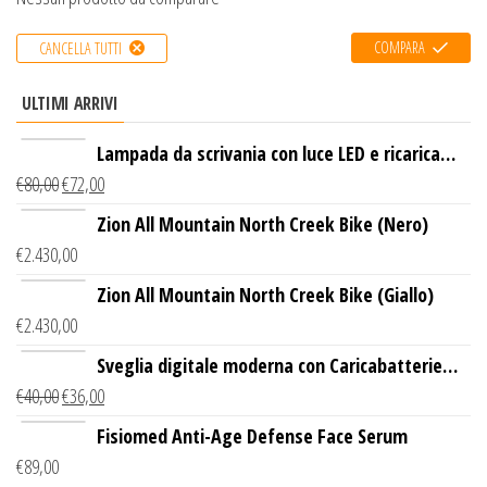
COMPARA
CANCELLA TUTTI
ULTIMI ARRIVI
Lampada da scrivania con luce LED e ricarica
€
80,00
€
72,00
wireless
Zion All Mountain North Creek Bike (Nero)
€
2.430,00
Zion All Mountain North Creek Bike (Giallo)
€
2.430,00
Sveglia digitale moderna con Caricabatterie
€
40,00
€
36,00
Wireless Qi
Fisiomed Anti-Age Defense Face Serum
€
89,00