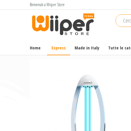
Salta
Benvenuti a Wiiper Store
e
Wiiper
Il miglior
vai
shopping
Store
al
online di
contenuto
alta
qualità e
Home
Express
Made in Italy
Tutte le ca
a basso
prezzo