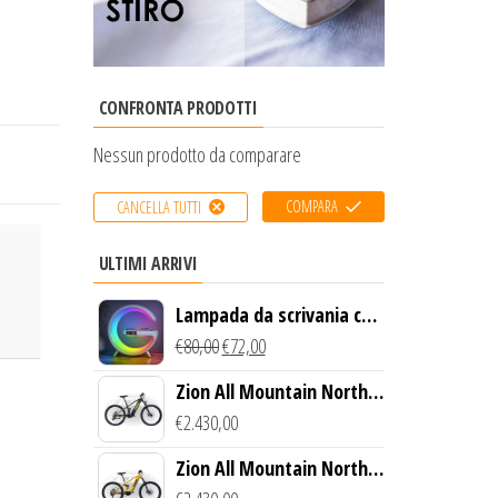
CONFRONTA PRODOTTI
Nessun prodotto da comparare
COMPARA
CANCELLA TUTTI
ULTIMI ARRIVI
Lampada da scrivania con
luce LED e ricarica
€
80,00
€
72,00
wireless
Zion All Mountain North
Creek Bike (Nero)
€
2.430,00
Zion All Mountain North