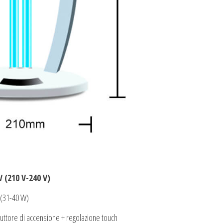
V (210 V-240 V)
 (31-40 W)
ruttore di accensione + regolazione touch