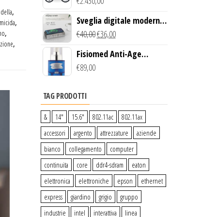
Creek Bike (Giallo)
€
2.430,00
,
della
,
Sveglia digitale moderna
micida
,
con Caricabatterie
€
40,00
€
36,00
no
,
azione
,
Wireless Qi
Fisiomed Anti-Age
Defense Face Serum
€
89,00
TAG PRODOTTI
&
14″
15.6″
802.11ac
802.11ax
accessori
argento
attrezzature
aziende
bianco
collegamento
computer
continuita
core
ddr4-sdram
eaton
elettronica
elettroniche
epson
ethernet
express
giardino
grigio
gruppo
industrie
intel
interattiva
linea