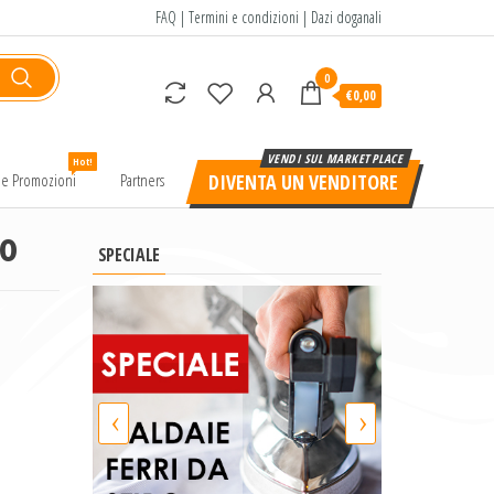
FAQ
|
Termini e condizioni
|
Dazi doganali
0
€0,00
Hot!
e e Promozioni
Partners
DIVENTA UN VENDITORE
o
SPECIALE
‹
›