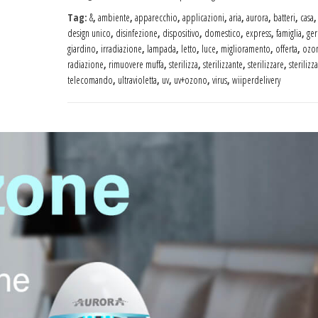
Tag:
&
,
ambiente
,
apparecchio
,
applicazioni
,
aria
,
aurora
,
batteri
,
casa
design unico
,
disinfezione
,
dispositivo
,
domestico
,
express
,
famiglia
,
ger
giardino
,
irradiazione
,
lampada
,
letto
,
luce
,
miglioramento
,
offerta
,
ozo
radiazione
,
rimuovere muffa
,
sterilizza
,
sterilizzante
,
sterilizzare
,
sterilizz
telecomando
,
ultravioletta
,
uv
,
uv+ozono
,
virus
,
wiiperdelivery