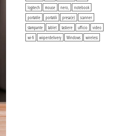
logitech
mouse
nero,
notebook
portatile
portatili
presa(e)
scanner
stampante
tablet
tastiere
ufficio
video
wi-fi
wiiperdelivery
Windows
wireless