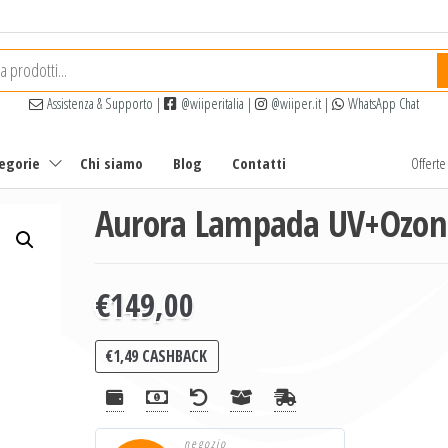
Assistenza & Supporto
|
@wiiperitalia
|
@wiiper.it
|
WhatsApp Chat
tegorie
Chi siamo
Blog
Contatti
Offert
Aurora Lampada UV+Ozon
€
149,00
€
1,49
CASHBACK
negozio