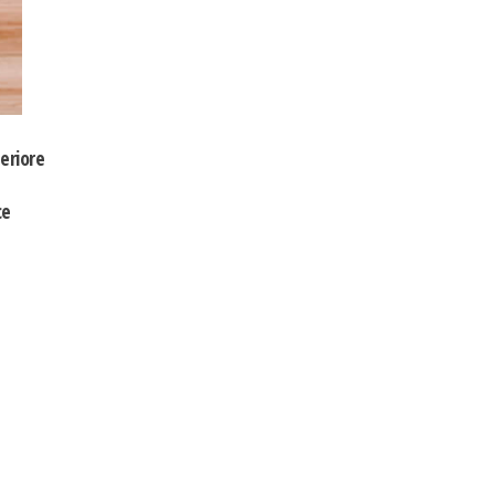
eriore
ce