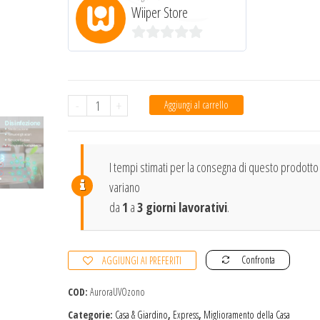
Wiiper Store
0
s
u
Aurora
-
+
Aggiungi al carrello
5
Lampada
UV+Ozono
quantità
I tempi stimati per la consegna di questo prodotto
variano
da
1
a
3 giorni lavorativi
.
Confronta
AGGIUNGI AI PREFERITI
COD:
AuroraUVOzono
Categorie:
Casa & Giardino
,
Express
,
Miglioramento della Casa