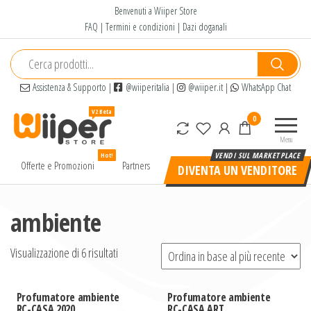
Salta
Benvenuti a Wiiper Store
e
FAQ
|
Termini e condizioni
|
Dazi doganali
vai
al
contenuto
Assistenza & Supporto
|
@wiiperitalia
|
@wiiper.it
|
WhatsApp Chat
Wiiper
Il miglior
0
Store
shopping
Menu
online di
Hot!
alta
Offerte e Promozioni
Partners
DIVENTA UN VENDITORE
qualità e
a basso
prezzo
ambiente
Visualizzazione di 6 risultati
Profumatore ambiente
Profumatore ambiente
RC-CASA 2020
RC-CASA ART