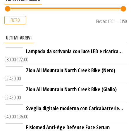
FILTRO
Prezzo:
€30
—
€150
ULTIMI ARRIVI
Lampada da scrivania con luce LED e ricarica
€
80,00
€
72,00
wireless
Zion All Mountain North Creek Bike (Nero)
€
2.430,00
Zion All Mountain North Creek Bike (Giallo)
€
2.430,00
Sveglia digitale moderna con Caricabatterie
€
40,00
€
36,00
Wireless Qi
Fisiomed Anti-Age Defense Face Serum