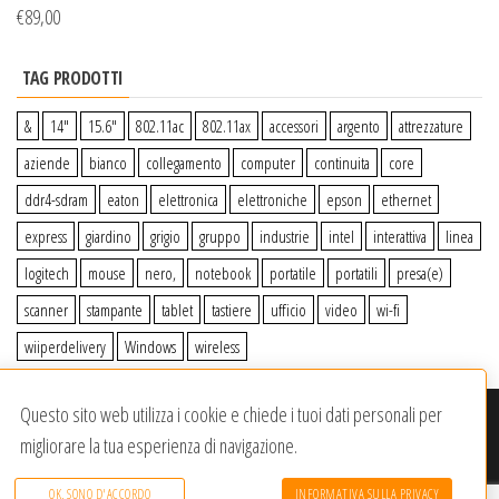
€
89,00
TAG PRODOTTI
&
14″
15.6″
802.11ac
802.11ax
accessori
argento
attrezzature
aziende
bianco
collegamento
computer
continuita
core
ddr4-sdram
eaton
elettronica
elettroniche
epson
ethernet
express
giardino
grigio
gruppo
industrie
intel
interattiva
linea
logitech
mouse
nero,
notebook
portatile
portatili
presa(e)
scanner
stampante
tablet
tastiere
ufficio
video
wi-fi
wiiperdelivery
Windows
wireless
Questo sito web utilizza i cookie e chiede i tuoi dati personali per
© 2020-2023
Wiiper Store
. Tutti i diritti riservati
|
Offerto da:
migliorare la tua esperienza di navigazione.
Dracma Service S.R.L.
OK, SONO D'ACCORDO
INFORMATIVA SULLA PRIVACY