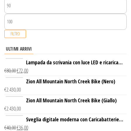
FILTRO
ULTIMI ARRIVI
Lampada da scrivania con luce LED e ricarica
€
80,00
€
72,00
wireless
Zion All Mountain North Creek Bike (Nero)
€
2.430,00
Zion All Mountain North Creek Bike (Giallo)
€
2.430,00
Sveglia digitale moderna con Caricabatterie
€
40,00
€
36,00
Wireless Qi