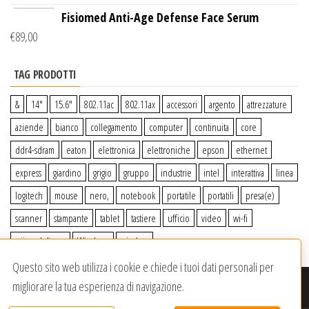
Fisiomed Anti-Age Defense Face Serum
€
89,00
TAG PRODOTTI
&
14″
15.6″
802.11ac
802.11ax
accessori
argento
attrezzature
aziende
bianco
collegamento
computer
continuita
core
ddr4-sdram
eaton
elettronica
elettroniche
epson
ethernet
express
giardino
grigio
gruppo
industrie
intel
interattiva
linea
logitech
mouse
nero,
notebook
portatile
portatili
presa(e)
scanner
stampante
tablet
tastiere
ufficio
video
wi-fi
wiiperdelivery
Windows
wireless
Questo sito web utilizza i cookie e chiede i tuoi dati personali per
migliorare la tua esperienza di navigazione.
© 2020-2023
Wiiper Store
. Tutti i diritti riservati
|
Offerto da: