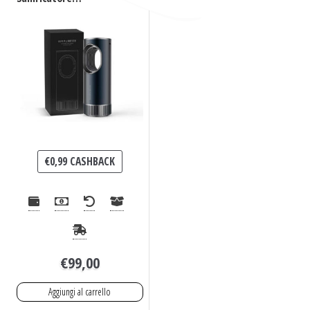
purificatore UV +
Ozono per auto
€
0,99
CASHBACK
€
99,00
Aggiungi al carrello