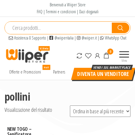
Salta
Benvenuti a Wiiper Store
e
FAQ
|
Termini e condizioni
|
Dazi doganali
vai
al
contenuto
Assistenza & Supporto
|
@wiiperitalia
|
@wiiper.it
|
WhatsApp Chat
Wiiper
Il miglior
0
Store
shopping
Menu
online di
Hot!
alta
Offerte e Promozioni
Partners
DIVENTA UN VENDITORE
qualità e
a basso
prezzo
pollini
Visualizzazione del risultato
NEW TOGO –
Sanificatore