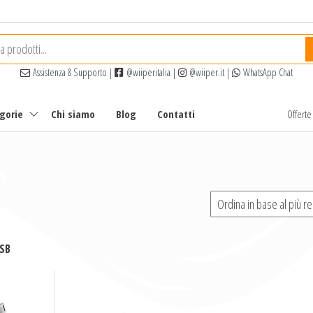
Assistenza & Supporto
|
@wiiperitalia
|
@wiiper.it
|
WhatsApp Chat
egorie
Chi siamo
Blog
Contatti
Offert
SB