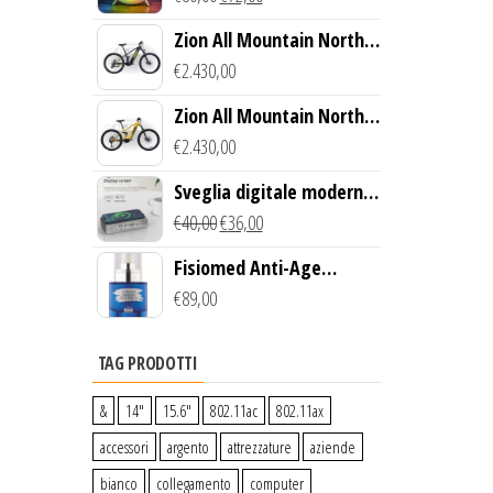
wireless
Zion All Mountain North
Creek Bike (Nero)
€
2.430,00
Zion All Mountain North
Creek Bike (Giallo)
€
2.430,00
Sveglia digitale moderna
con Caricabatterie
€
40,00
€
36,00
Wireless Qi
Fisiomed Anti-Age
Defense Face Serum
€
89,00
TAG PRODOTTI
&
14″
15.6″
802.11ac
802.11ax
accessori
argento
attrezzature
aziende
bianco
collegamento
computer