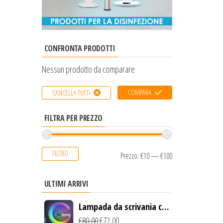
CONFRONTA PRODOTTI
Nessun prodotto da comparare
COMPARA
CANCELLA TUTTI
FILTRA PER PREZZO
FILTRO
Prezzo:
€10
—
€100
ULTIMI ARRIVI
Lampada da scrivania con
luce LED e ricarica
€
80,00
€
72,00