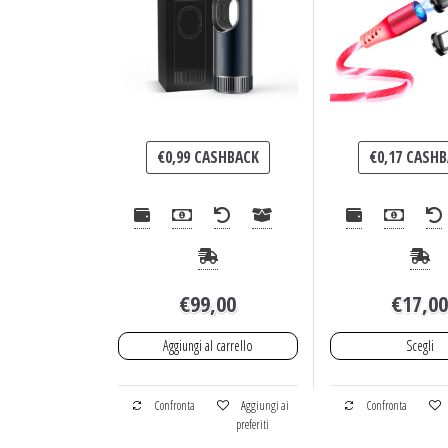
€
0,99
CASHBACK
€
0,17
CASHB
€
99,00
€
17,0
Aggiungi al carrello
Scegli
Confronta
Aggiungi ai
Confronta
preferiti