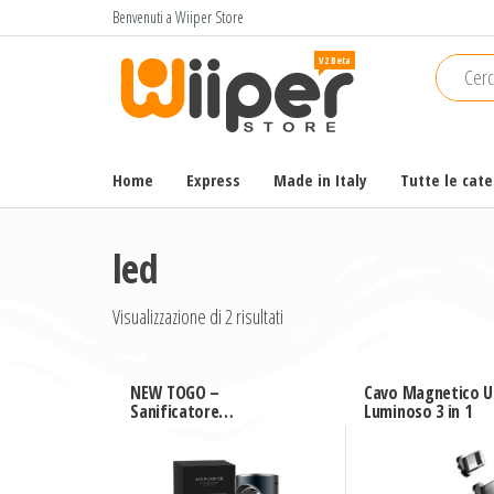
Salta
Benvenuti a Wiiper Store
e
Wiiper
Il miglior
vai
shopping
Store
al
online di
contenuto
alta
qualità e
Home
Express
Made in Italy
Tutte le cat
a basso
prezzo
led
Visualizzazione di 2 risultati
NEW TOGO –
Cavo Magnetico U
Sanificatore
Luminoso 3 in 1
purificatore UV +
Ozono per auto