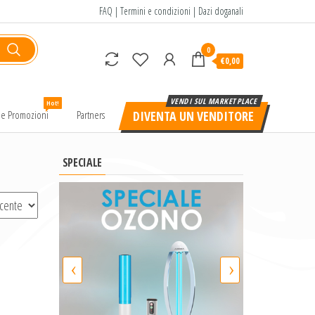
FAQ
|
Termini e condizioni
|
Dazi doganali
0
€0,00
Hot!
e e Promozioni
Partners
DIVENTA UN VENDITORE
SPECIALE
‹
›