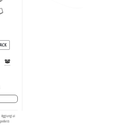
ACK
0
Aggiungi ai
preferiti