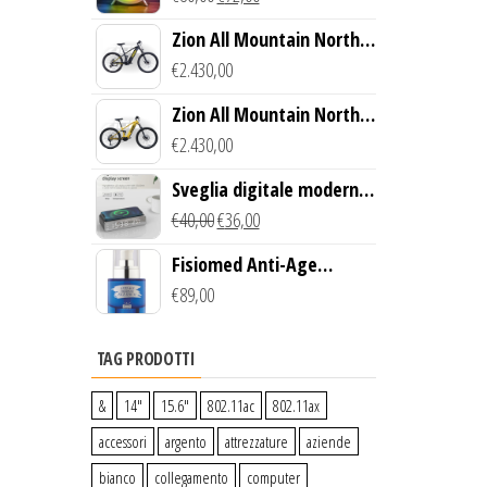
wireless
Zion All Mountain North
Creek Bike (Nero)
€
2.430,00
Zion All Mountain North
Creek Bike (Giallo)
€
2.430,00
Sveglia digitale moderna
con Caricabatterie
€
40,00
€
36,00
Wireless Qi
Fisiomed Anti-Age
Defense Face Serum
€
89,00
TAG PRODOTTI
&
14″
15.6″
802.11ac
802.11ax
accessori
argento
attrezzature
aziende
bianco
collegamento
computer