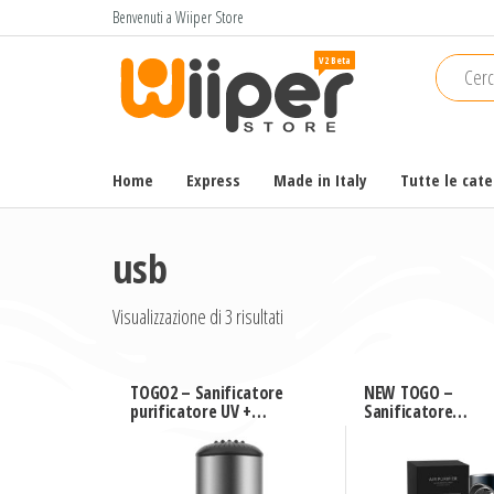
Salta
Benvenuti a Wiiper Store
e
Wiiper
Il miglior
vai
shopping
Store
al
online di
contenuto
alta
qualità e
Home
Express
Made in Italy
Tutte le cat
a basso
prezzo
usb
Visualizzazione di 3 risultati
TOGO2 – Sanificatore
NEW TOGO –
purificatore UV +
Sanificatore
Ozono per auto
purificatore UV +
Ozono per auto