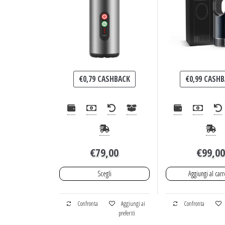
€
0,79
CASHBACK
€
0,99
CASHB
€
79,00
€
99,0
Scegli
Aggiungi al carr
Confronta
Aggiungi ai
Confronta
preferiti