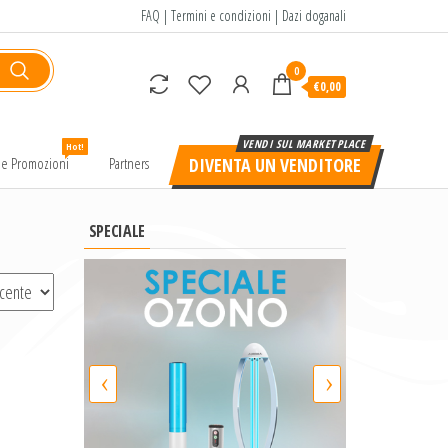
FAQ
|
Termini e condizioni
|
Dazi doganali
0
€0,00
Hot!
e e Promozioni
Partners
DIVENTA UN VENDITORE
SPECIALE
‹
›