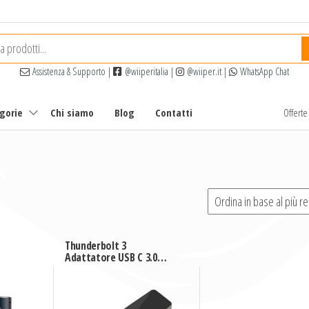
Assistenza & Supporto
|
@wiiperitalia
|
@wiiper.it
|
WhatsApp Chat
egorie
Chi siamo
Blog
Contatti
Offert
Thunderbolt 3
Adattatore USB C 3.0
type-c 6 in1 Mac