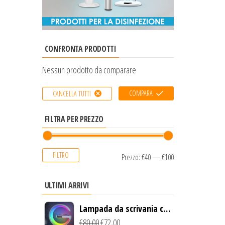
CONFRONTA PRODOTTI
Nessun prodotto da comparare
COMPARA
CANCELLA TUTTI
FILTRA PER PREZZO
FILTRO
Prezzo:
€40
—
€100
ULTIMI ARRIVI
Lampada da scrivania con
luce LED e ricarica
€
80,00
€
72,00