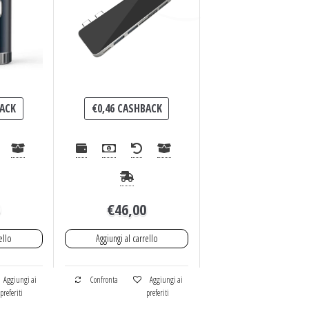
ACK
€
0,46
CASHBACK
0
€
46,00
ello
Aggiungi al carrello
Aggiungi ai
Confronta
Aggiungi ai
preferiti
preferiti