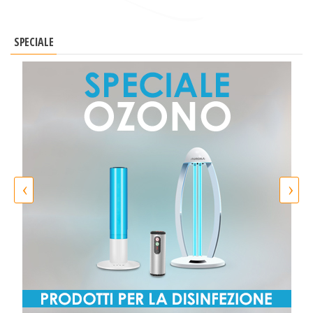
SPECIALE
‹
›