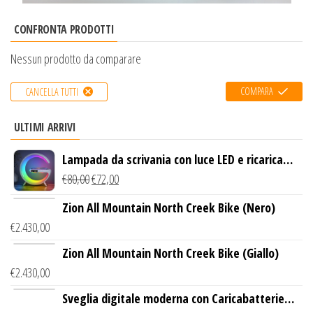
CONFRONTA PRODOTTI
Nessun prodotto da comparare
COMPARA
CANCELLA TUTTI
ULTIMI ARRIVI
Lampada da scrivania con luce LED e ricarica
wireless
€
80,00
€
72,00
Zion All Mountain North Creek Bike (Nero)
€
2.430,00
Zion All Mountain North Creek Bike (Giallo)
€
2.430,00
Sveglia digitale moderna con Caricabatterie