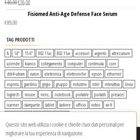
€
40,00
€
36,00
Wireless Qi
Fisiomed Anti-Age Defense Face Serum
€
89,00
TAG PRODOTTI
&
14″
15.6″
802.11ac
802.11ax
accessori
argento
attrezzature
aziende
bianco
collegamento
computer
continuita
core
ddr4-sdram
eaton
elettronica
elettroniche
epson
ethernet
express
giardino
grigio
gruppo
industrie
intel
interattiva
linea
logitech
mouse
nero,
notebook
portatile
portatili
presa(e)
scanner
stampante
tablet
tastiere
ufficio
video
wi-fi
wiiperdelivery
Windows
wireless
Questo sito web utilizza i cookie e chiede i tuoi dati personali per
migliorare la tua esperienza di navigazione.
© 2020-2023
Wiiper Store
. Tutti i diritti riservati
|
Offerto da: