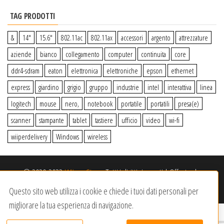
TAG PRODOTTI
&
14″
15.6″
802.11ac
802.11ax
accessori
argento
attrezzature
aziende
bianco
collegamento
computer
continuita
core
ddr4-sdram
eaton
elettronica
elettroniche
epson
ethernet
express
giardino
grigio
gruppo
industrie
intel
interattiva
linea
logitech
mouse
nero,
notebook
portatile
portatili
presa(e)
scanner
stampante
tablet
tastiere
ufficio
video
wi-fi
wiiperdelivery
Windows
wireless
© 2020-2023
Wiiper Store
. Tutti i diritti riservati
|
Offerto da:
Dracma Service S.R.L.
Questo sito web utilizza i cookie e chiede i tuoi dati personali per
migliorare la tua esperienza di navigazione.