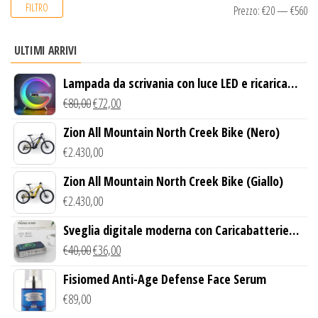
FILTRO
Prezzo:
€20
—
€560
ULTIMI ARRIVI
Lampada da scrivania con luce LED e ricarica
wireless
€
80,00
€
72,00
Zion All Mountain North Creek Bike (Nero)
€
2.430,00
Zion All Mountain North Creek Bike (Giallo)
€
2.430,00
Sveglia digitale moderna con Caricabatterie
Wireless Qi
€
40,00
€
36,00
Fisiomed Anti-Age Defense Face Serum
€
89,00