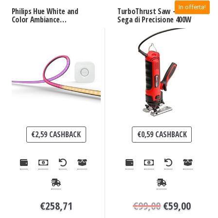
In offerta!
Philips Hue White and
TurboThrust Saw –
Color Ambiance
Sega di Precisione 400W
Lightstrip Gradient per
PC 32 -34″ Starter kit +
Hue Bridge
€
2,59
CASHBACK
€
0,59
CASHBACK
€
258,71
€
99,00
€
59,00