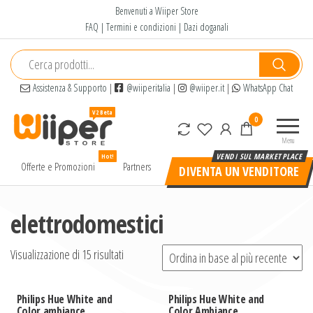
Salta
Benvenuti a Wiiper Store
e
FAQ
|
Termini e condizioni
|
Dazi doganali
vai
al
contenuto
Assistenza & Supporto
|
@wiiperitalia
|
@wiiper.it
|
WhatsApp Chat
Wiiper
Il miglior
0
Store
shopping
Menu
online di
Hot!
alta
Offerte e Promozioni
Partners
DIVENTA UN VENDITORE
qualità e
a basso
prezzo
elettrodomestici
Visualizzazione di 15 risultati
Philips Hue White and
Philips Hue White and
Color ambiance
Color Ambiance