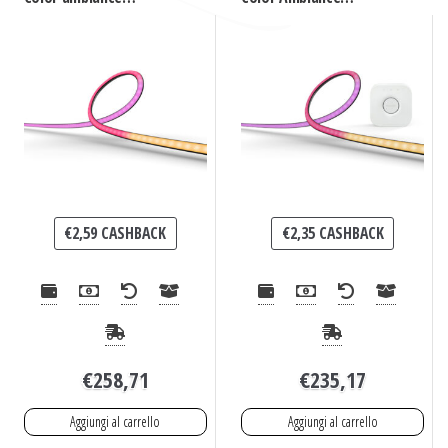
Gradient Lightstrip
Lightstrip Gradient per
Gradient TV 65″
PC 24-27″ Starter kit +
Hue Bridge
€
2,59
CASHBACK
€
2,35
CASHBACK
€
258,71
€
235,17
Aggiungi al carrello
Aggiungi al carrello