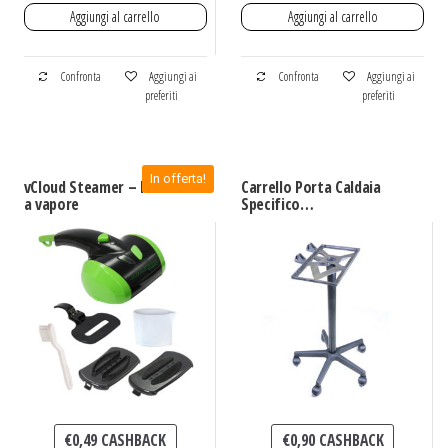
Aggiungi al carrello
Aggiungi al carrello
Confronta
Aggiungi ai
Confronta
Aggiungi ai
preferiti
preferiti
In offerta!
vCloud Steamer – Ferro
Carrello Porta Caldaia
a vapore
Specifico
Originale Termostir
€
0,49
CASHBACK
€
0,90
CASHBACK