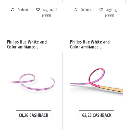
Confronta
Aggiungi ai
Confronta
Aggiungi ai
preferiti
preferiti
Philips Hue White and
Philips Hue White and
Color ambiance
Color ambiance
Lightstrip Plus
Gradient Lightstrip
Estensione V4 Striscia 1
Gradient TV 55″
m
€
0,26
CASHBACK
€
2,35
CASHBACK