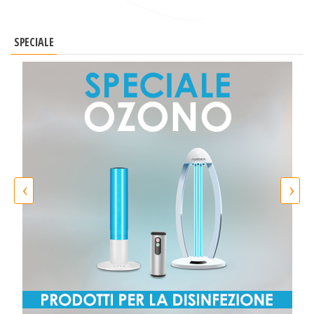
SPECIALE
‹
›