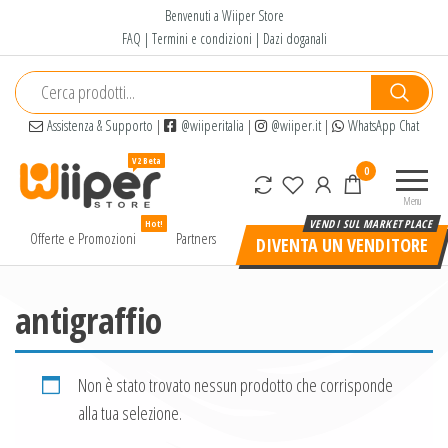
Salta
Benvenuti a Wiiper Store
e
FAQ
|
Termini e condizioni
|
Dazi doganali
vai
al
contenuto
Assistenza & Supporto
|
@wiiperitalia
|
@wiiper.it
|
WhatsApp Chat
Wiiper
Il miglior
0
Store
shopping
Menu
online di
Hot!
alta
Offerte e Promozioni
Partners
DIVENTA UN VENDITORE
qualità e
a basso
prezzo
antigraffio
Non è stato trovato nessun prodotto che corrisponde
alla tua selezione.