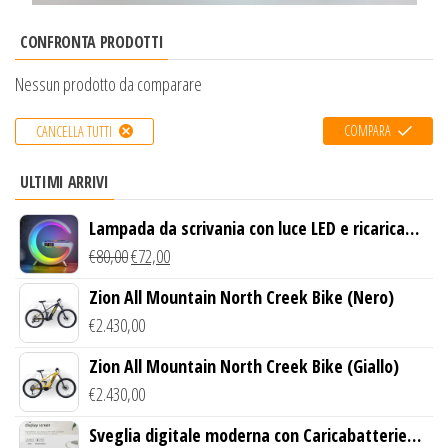
CONFRONTA PRODOTTI
Nessun prodotto da comparare
COMPARA
CANCELLA TUTTI
ULTIMI ARRIVI
Lampada da scrivania con luce LED e ricarica
wireless
€
80,00
€
72,00
Zion All Mountain North Creek Bike (Nero)
€
2.430,00
Zion All Mountain North Creek Bike (Giallo)
€
2.430,00
Sveglia digitale moderna con Caricabatterie