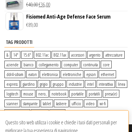
Wireless Qi
€
40,00
€
36,00
Fisiomed Anti-Age Defense Face Serum
€
89,00
TAG PRODOTTI
&
14″
15.6″
802.11ac
802.11ax
accessori
argento
attrezzature
aziende
bianco
collegamento
computer
continuita
core
ddr4-sdram
eaton
elettronica
elettroniche
epson
ethernet
express
giardino
grigio
gruppo
industrie
intel
interattiva
linea
logitech
mouse
nero,
notebook
portatile
portatili
presa(e)
scanner
stampante
tablet
tastiere
ufficio
video
wi-fi
wiiperdelivery
Windows
wireless
Questo sito web utilizza i cookie e chiede i tuoi dati personali per
migliorare la tua esperienza di navigazione.