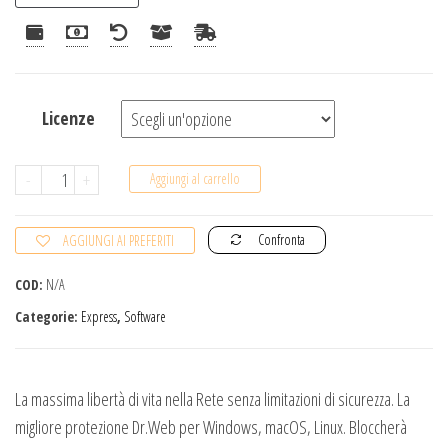
Licenze
Dr.Web
-
+
Aggiungi al carrello
Security
Space
Confronta
AGGIUNGI AI PREFERITI
quantità
COD:
N/A
Categorie:
Express
,
Software
La massima libertà di vita nella Rete senza limitazioni di sicurezza. La
migliore protezione Dr.Web per Windows, macOS, Linux. Bloccherà