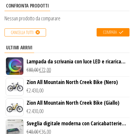
CONFRONTA PRODOTTI
Nessun prodotto da comparare
COMPARA
CANCELLA TUTTI
ULTIMI ARRIVI
Lampada da scrivania con luce LED e ricarica
wireless
€
80,00
€
72,00
Zion All Mountain North Creek Bike (Nero)
€
2.430,00
Zion All Mountain North Creek Bike (Giallo)
€
2.430,00
Sveglia digitale moderna con Caricabatterie
Wireless Qi
€
40,00
€
36,00