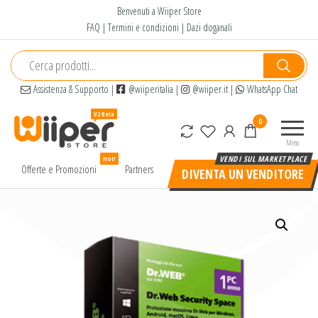
Salta
Benvenuti a Wiiper Store
e
FAQ
|
Termini e condizioni
|
Dazi doganali
vai
al
contenuto
Assistenza & Supporto
|
@wiiperitalia
|
@wiiper.it
|
WhatsApp Chat
Wiiper
Il miglior
0
Store
shopping
Menu
online di
Hot!
alta
Offerte e Promozioni
Partners
DIVENTA UN VENDITORE
qualità e
a basso
prezzo