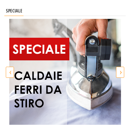
SPECIALE
‹
›