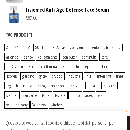
Fisiomed Anti-Age Defense Face Serum
€
89,00
TAG PRODOTTI
&
14″
15.6″
802.11ac
802.11ax
accessori
argento
attrezzature
aziende
bianco
collegamento
computer
continuita
core
ddr4-sdram
eaton
elettronica
elettroniche
epson
ethernet
express
giardino
grigio
gruppo
industrie
intel
interattiva
linea
logitech
mouse
nero,
notebook
portatile
portatili
presa(e)
scanner
stampante
tablet
tastiere
ufficio
video
wi-fi
wiiperdelivery
Windows
wireless
Questo sito web utilizza i cookie e chiede i tuoi dati personali per
© 2020-2023
Wiiper Store
. Tutti i diritti riservati
|
Offerto da: