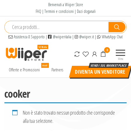
Salta
Benvenuti a Wiiper Store
e
FAQ
|
Termini e condizioni
|
Dazi doganali
vai
al
contenuto
Assistenza & Supporto
|
@wiiperitalia
|
@wiiper.it
|
WhatsApp Chat
Wiiper
Il miglior
0
Store
shopping
Menu
online di
Hot!
alta
Offerte e Promozioni
Partners
DIVENTA UN VENDITORE
qualità e
a basso
prezzo
cooker
Non è stato trovato nessun prodotto che corrisponde
alla tua selezione.