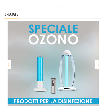
SPECIALE
‹
›