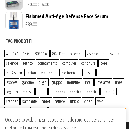
Wireless Qi
€
40,00
€
36,00
Fisiomed Anti-Age Defense Face Serum
€
89,00
TAG PRODOTTI
&
14″
15.6″
802.11ac
802.11ax
accessori
argento
attrezzature
aziende
bianco
collegamento
computer
continuita
core
ddr4-sdram
eaton
elettronica
elettroniche
epson
ethernet
express
giardino
grigio
gruppo
industrie
intel
interattiva
linea
logitech
mouse
nero,
notebook
portatile
portatili
presa(e)
scanner
stampante
tablet
tastiere
ufficio
video
wi-fi
wiiperdelivery
Windows
wireless
Questo sito web utilizza i cookie e chiede i tuoi dati personali per
migliorare la tua esperienza di navigazione.