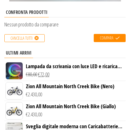
CONFRONTA PRODOTTI
Nessun prodotto da comparare
COMPARA
CANCELLA TUTTI
ULTIMI ARRIVI
Lampada da scrivania con luce LED e ricarica
wireless
€
80,00
€
72,00
Zion All Mountain North Creek Bike (Nero)
€
2.430,00
Zion All Mountain North Creek Bike (Giallo)
€
2.430,00
Sveglia digitale moderna con Caricabatterie