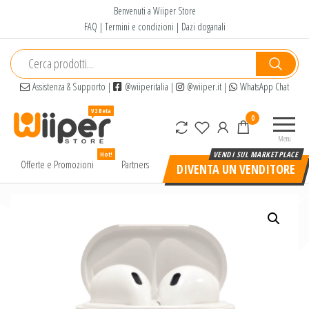
Salta
Benvenuti a Wiiper Store
e
FAQ
|
Termini e condizioni
|
Dazi doganali
vai
al
contenuto
Assistenza & Supporto
|
@wiiperitalia
|
@wiiper.it
|
WhatsApp Chat
Wiiper
Il miglior
0
Store
shopping
Menu
online di
Hot!
alta
Offerte e Promozioni
Partners
DIVENTA UN VENDITORE
qualità e
a basso
prezzo