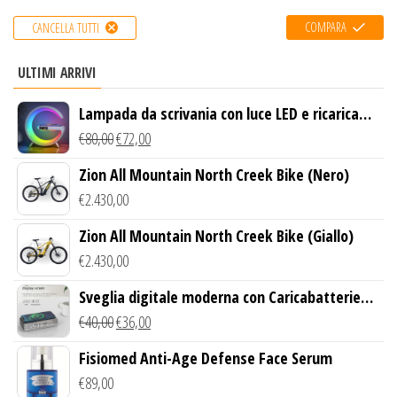
COMPARA
CANCELLA TUTTI
ULTIMI ARRIVI
Lampada da scrivania con luce LED e ricarica
wireless
€
80,00
€
72,00
Zion All Mountain North Creek Bike (Nero)
€
2.430,00
Zion All Mountain North Creek Bike (Giallo)
€
2.430,00
Sveglia digitale moderna con Caricabatterie
Wireless Qi
€
40,00
€
36,00
Fisiomed Anti-Age Defense Face Serum
€
89,00