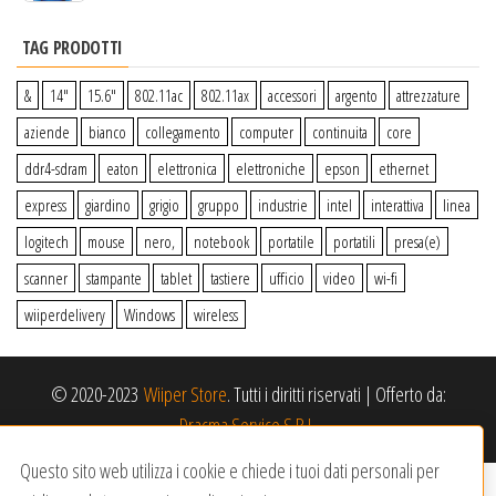
TAG PRODOTTI
&
14″
15.6″
802.11ac
802.11ax
accessori
argento
attrezzature
aziende
bianco
collegamento
computer
continuita
core
ddr4-sdram
eaton
elettronica
elettroniche
epson
ethernet
express
giardino
grigio
gruppo
industrie
intel
interattiva
linea
logitech
mouse
nero,
notebook
portatile
portatili
presa(e)
scanner
stampante
tablet
tastiere
ufficio
video
wi-fi
wiiperdelivery
Windows
wireless
© 2020-2023
Wiiper Store
. Tutti i diritti riservati
|
Offerto da:
Dracma Service S.R.L.
Questo sito web utilizza i cookie e chiede i tuoi dati personali per