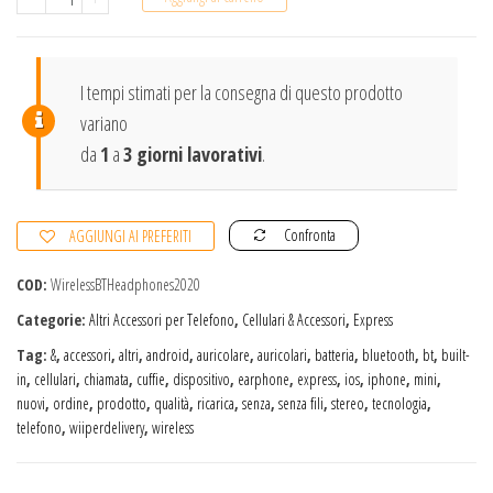
Nuovi
Auricolari
Wireless
I tempi stimati per la consegna di questo prodotto
Bluetooth
variano
Senza
da
1
a
3 giorni lavorativi
.
Fili
5.0
Confronta
AGGIUNGI AI PREFERITI
quantità
COD:
WirelessBTHeadphones2020
Categorie:
Altri Accessori per Telefono
,
Cellulari & Accessori
,
Express
Tag:
&
,
accessori
,
altri
,
android
,
auricolare
,
auricolari
,
batteria
,
bluetooth
,
bt
,
built-
in
,
cellulari
,
chiamata
,
cuffie
,
dispositivo
,
earphone
,
express
,
ios
,
iphone
,
mini
,
nuovi
,
ordine
,
prodotto
,
qualità
,
ricarica
,
senza
,
senza fili
,
stereo
,
tecnologia
,
telefono
,
wiiperdelivery
,
wireless