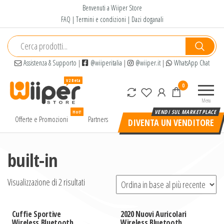
Salta
Benvenuti a Wiiper Store
e
FAQ
|
Termini e condizioni
|
Dazi doganali
vai
al
contenuto
Assistenza & Supporto
|
@wiiperitalia
|
@wiiper.it
|
WhatsApp Chat
Wiiper
Il miglior
0
Store
shopping
Menu
online di
Hot!
alta
Offerte e Promozioni
Partners
DIVENTA UN VENDITORE
qualità e
a basso
prezzo
built-in
Visualizzazione di 2 risultati
Cuffie Sportive
2020 Nuovi Auricolari
Wireless Bluetooth
Wireless Bluetooth