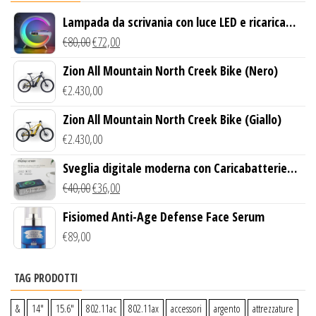
Lampada da scrivania con luce LED e ricarica
wireless
€
80,00
€
72,00
Zion All Mountain North Creek Bike (Nero)
€
2.430,00
Zion All Mountain North Creek Bike (Giallo)
€
2.430,00
Sveglia digitale moderna con Caricabatterie
Wireless Qi
€
40,00
€
36,00
Fisiomed Anti-Age Defense Face Serum
€
89,00
TAG PRODOTTI
&
14″
15.6″
802.11ac
802.11ax
accessori
argento
attrezzature