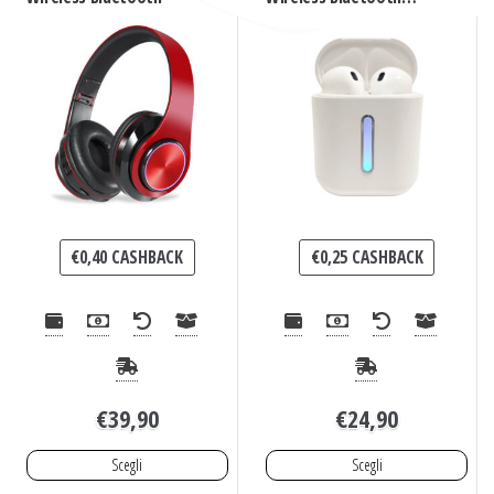
Senza Fili 5.0
€
0,40
CASHBACK
€
0,25
CASHBACK
€
39,90
€
24,90
Scegli
Scegli