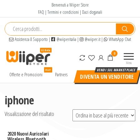
Salta
Benvenuti a Wiiper Store
e
FAQ
|
Termini e condizioni
|
Dazi doganali
vai
al
contenuto
Assistenza & Supporto
|
@wiiperitalia
|
@wiiper.it
|
WhatsApp Chat
Wiiper
Il miglior
0
Store
shopping
Menu
online di
Hot!
alta
Offerte e Promozioni
Partners
DIVENTA UN VENDITORE
qualità e
a basso
prezzo
iphone
Visualizzazione del risultato
2020 Nuovi Auricolari
Wireless Bluetooth