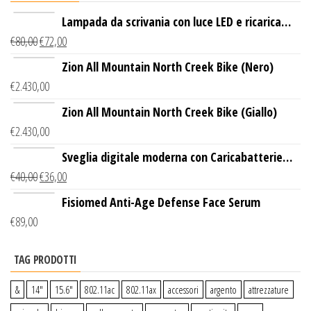
Lampada da scrivania con luce LED e ricarica
€
80,00
€
72,00
wireless
Zion All Mountain North Creek Bike (Nero)
€
2.430,00
Zion All Mountain North Creek Bike (Giallo)
€
2.430,00
Sveglia digitale moderna con Caricabatterie
€
40,00
€
36,00
Wireless Qi
Fisiomed Anti-Age Defense Face Serum
€
89,00
TAG PRODOTTI
&
14″
15.6″
802.11ac
802.11ax
accessori
argento
attrezzature