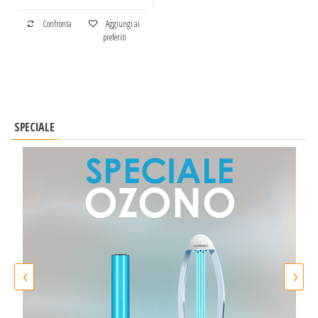
Confronta
Aggiungi ai
preferiti
SPECIALE
‹
›