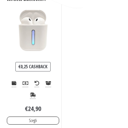
Senza Fili 5.0
€
0,25
CASHBACK
€
24,90
Scegli