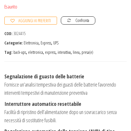
s
Esaurito
u
Confronta
AGGIUNGI AI PREFERITI
5
COD:
3024415
Categorie:
Elettronica
,
Express
,
UPS
Tag:
back-ups
,
elettronica
,
express
,
interattiva
,
linea
,
presa(e)
Segnalazione di guasto delle batterie
Fornisce un’analisi tempestiva dei guasti delle batterie favorendo
interventi tempestivi di manutenzione preventiva
Interruttore automatico resettabile
Facilità di ripristino dell’alimentazione dopo un sovraccarico senza
necessità di sostitutire fusibili.