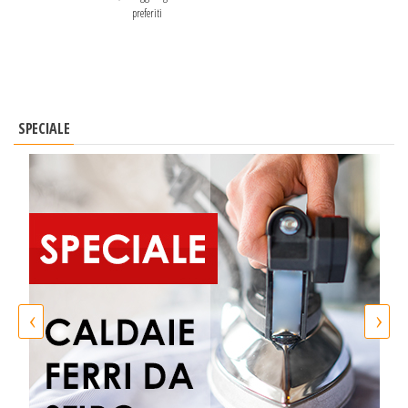
preferiti
SPECIALE
‹
›