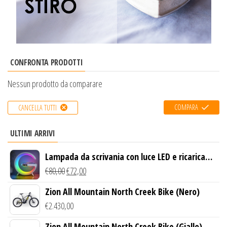
CONFRONTA PRODOTTI
Nessun prodotto da comparare
COMPARA
CANCELLA TUTTI
ULTIMI ARRIVI
Lampada da scrivania con luce LED e ricarica
wireless
€
80,00
€
72,00
Zion All Mountain North Creek Bike (Nero)
€
2.430,00
Zion All Mountain North Creek Bike (Giallo)