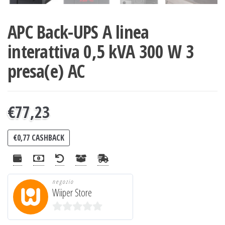
APC Back-UPS A linea
interattiva 0,5 kVA 300 W 3
presa(e) AC
€
77,23
€
0,77
CASHBACK
negozio
Wiiper Store
0