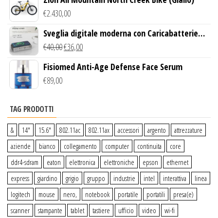
€
2.430,00
Sveglia digitale moderna con Caricabatterie
Wireless Qi
€
40,00
€
36,00
Fisiomed Anti-Age Defense Face Serum
€
89,00
TAG PRODOTTI
&
14″
15.6″
802.11ac
802.11ax
accessori
argento
attrezzature
aziende
bianco
collegamento
computer
continuita
core
ddr4-sdram
eaton
elettronica
elettroniche
epson
ethernet
express
giardino
grigio
gruppo
industrie
intel
interattiva
linea
logitech
mouse
nero,
notebook
portatile
portatili
presa(e)
scanner
stampante
tablet
tastiere
ufficio
video
wi-fi