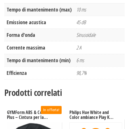
Tempo di mantenimento (max)
10 ms
Emissione acustica
45 dB
Forma d'onda
Sinusoidale
Corrente massima
2 A
Tempo di mantenimento (min)
6 ms
Efficienza
98,7%
Prodotti correlati
In offerta!
GYMForm ABS & Core
Philips Hue White and
Plus – Cintura per la
Color ambiance Play Kit
Tonificazione dei
Base con alimentatore
Muscoli Addominali
Nero