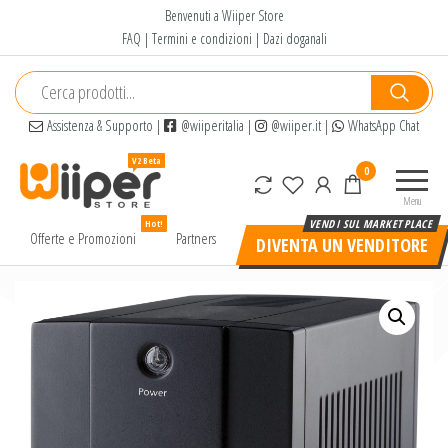
Salta
Benvenuti a Wiiper Store
e
FAQ
|
Termini e condizioni
|
Dazi doganali
vai
al
contenuto
Assistenza & Supporto
|
@wiiperitalia
|
@wiiper.it
|
WhatsApp Chat
Wiiper
Il miglior
0
Store
shopping
Menu
online di
Hot!
alta
Offerte e Promozioni
Partners
DIVENTA UN VENDITORE
qualità e
a basso
prezzo