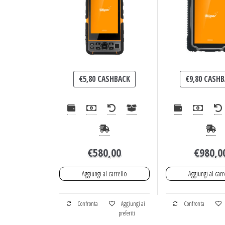
€
5,80
CASHBACK
€
9,80
CASHB
€
580,00
€
980,0
Aggiungi al carrello
Aggiungi al carr
Confronta
Aggiungi ai
Confronta
preferiti