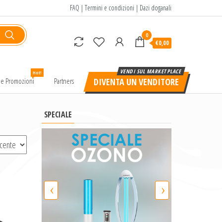
FAQ
|
Termini e condizioni
|
Dazi doganali
0
€0,00
Hot!
e e Promozioni
Partners
DIVENTA UN VENDITORE
SPECIALE
‹
›