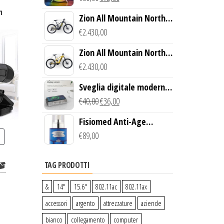
wireless
n
Zion All Mountain North
Creek Bike (Nero)
€
2.430,00
Zion All Mountain North
Creek Bike (Giallo)
€
2.430,00
Sveglia digitale moderna
con Caricabatterie
€
40,00
€
36,00
Wireless Qi
Fisiomed Anti-Age
Defense Face Serum
€
89,00
TAG PRODOTTI
&
14″
15.6″
802.11ac
802.11ax
accessori
argento
attrezzature
aziende
bianco
collegamento
computer