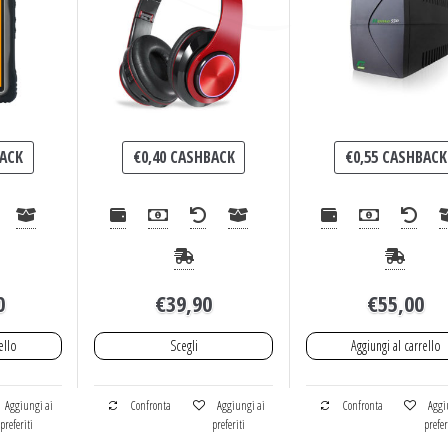
ACK
€
0,40
CASHBACK
€
0,55
CASHBACK
0
€
39,90
€
55,00
ello
Scegli
Aggiungi al carrello
Aggiungi ai
Confronta
Aggiungi ai
Confronta
Aggi
preferiti
preferiti
prefer