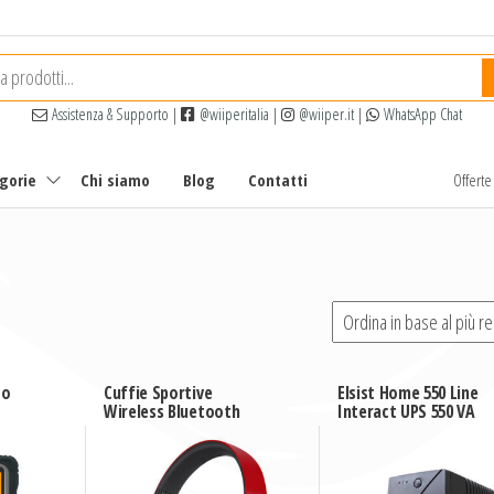
Assistenza & Supporto
|
@wiiperitalia
|
@wiiper.it
|
WhatsApp Chat
egorie
Chi siamo
Blog
Contatti
Offert
to
Cuffie Sportive
Elsist Home 550 Line
Wireless Bluetooth
Interact UPS 550 VA