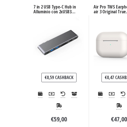
7 in 2 USB Type-C Hub in
Air Pro TWS Earph
Alluminio con 2xUSB3.0,
air 3 Original True
HDMI, SD/TF Card
Wireless Earbuds 
Reader, PD e
Qualità
Thunderbolt 3
€
0,59
CASHBACK
€
0,47
CASHB
€
59,00
€
47,0