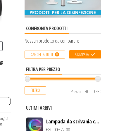
CONFRONTA PRODOTTI
Nessun prodotto da comparare
COMPARA
CANCELLA TUTTI
FILTRA PER PREZZO
FILTRO
Prezzo:
€30
—
€980
ULTIMI ARRIVI
ungi ai
Lampada da scrivania con
iti
luce LED e ricarica
€
80,00
€
72,00