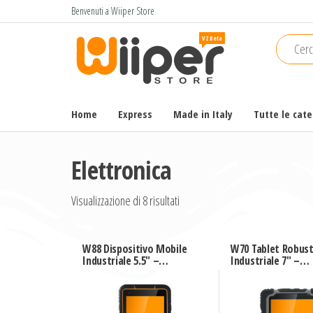
Salta
Benvenuti a Wiiper Store
e
Wiiper
Il miglior
vai
shopping
Store
al
online di
contenuto
alta
qualità e
Home
Express
Made in Italy
Tutte le cat
a basso
prezzo
Elettronica
Visualizzazione di 8 risultati
W88 Dispositivo Mobile
W70 Tablet Robus
Industriale 5.5″ –
Industriale 7″ –
dispositivo portatile
dispositivo
biometrico 4G
impermeabile