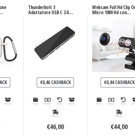
one
Thunderbolt 3
Webcam Full Hd Clip O
Adattatore USB C 3.0
Micro 1080 Hd con
Alta
type-c 6 in1 Mac
Microfono
ACK
€
0,46
CASHBACK
€
0,44
CASHBACK
0
€
46,00
€
44,00