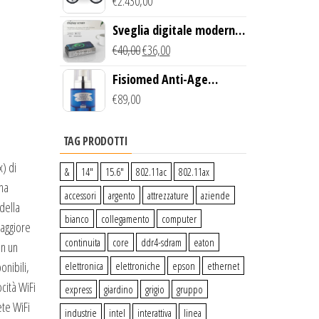
Creek Bike (Giallo)
€
2.430,00
Sveglia digitale moderna
con Caricabatterie
€
40,00
€
36,00
Wireless Qi
Fisiomed Anti-Age
Defense Face Serum
€
89,00
TAG PRODOTTI
) di
&
14″
15.6″
802.11ac
802.11ax
una
accessori
argento
attrezzature
aziende
della
bianco
collegamento
computer
maggiore
continuita
core
ddr4-sdram
eaton
on un
elettronica
elettroniche
epson
ethernet
onibili,
cità WiFi
express
giardino
grigio
gruppo
ete WiFi
industrie
intel
interattiva
linea