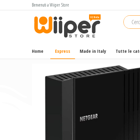
Salta
Benvenuti a Wiiper Store
e
Wiiper
Il miglior
vai
shopping
Store
al
online di
contenuto
alta
qualità e
Home
Express
Made in Italy
Tutte le ca
a basso
prezzo