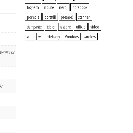
logitech
mouse
nero,
notebook
portatile
portatili
presa(e)
scanner
stampante
tablet
tastiere
ufficio
video
wi-fi
wiiperdelivery
Windows
wireless
wsers or
1n