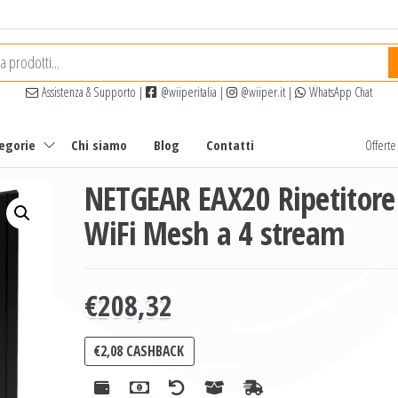
Assistenza & Supporto
|
@wiiperitalia
|
@wiiper.it
|
WhatsApp Chat
tegorie
Chi siamo
Blog
Contatti
Offert
NETGEAR EAX20 Ripetitore
WiFi Mesh a 4 stream
€
208,32
€
2,08
CASHBACK