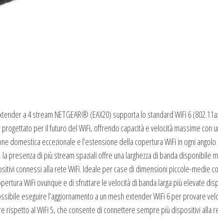
xtender a 4 stream NETGEAR® (EAX20) supporta lo standard WiFi 6 (802.11ax
rogettato per il futuro del WiFi, offrendo capacità e velocità massime con 
e domestica eccezionale e l’estensione della copertura WiFi in ogni angolo 
m, la presenza di più stream spaziali offre una larghezza di banda disponibile 
positivi connessi alla rete WiFi. Ideale per case di dimensioni piccole-medie c
tura WiFi ovunque e di sfruttare le velocità di banda larga più elevate disp
 possibile eseguire l’aggiornamento a un mesh extender WiFi 6 per provare velo
re rispetto al WiFi 5, che consente di connettere sempre più dispositivi alla r