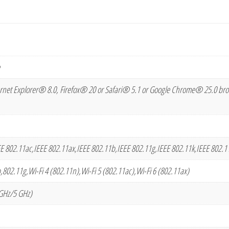
rnet Explorer® 8.0, Firefox® 20 or Safari® 5.1 or Google Chrome® 25.0 bro
EE 802.11ac,IEEE 802.11ax,IEEE 802.11b,IEEE 802.11g,IEEE 802.11k,IEEE 802.1
802.11g,Wi-Fi 4 (802.11n),Wi-Fi 5 (802.11ac),Wi-Fi 6 (802.11ax)
GHz/5 GHz)