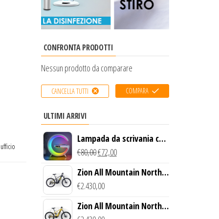
CONFRONTA PRODOTTI
Nessun prodotto da comparare
COMPARA
CANCELLA TUTTI
ULTIMI ARRIVI
Lampada da scrivania con
,
ufficio
luce LED e ricarica
€
80,00
€
72,00
wireless
Zion All Mountain North
Creek Bike (Nero)
€
2.430,00
Zion All Mountain North