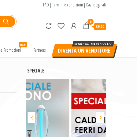
FAQ
|
Termini e condizioni
|
Dazi doganali
0
€0,00
Hot!
e e Promozioni
Partners
DIVENTA UN VENDITORE
SPECIALE
‹
›