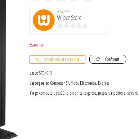
negozio
Wiiper Store
0
s
Esaurito
u
Confronta
AGGIUNGI AI PREFERITI
5
COD:
5704043
Categorie:
Computer & Ufficio
,
Elettronica
,
Express
Tag:
computer
,
eax20
,
elettronica
,
express
,
netgear
,
ripetitore
,
stream