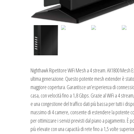
Nighthawk Ripetitore WiFi Mesh a 4 stream. AX1800 Mesh E
ultima generazione. Questo potente mesh extender è stato p
maggiore copertura. Garantisce un’esperienza di connession
casa, con velocità fino a 1,8 Gbps. Grazie al WiFi a 4 strea
e una congestione del traffico dati più bassa per tutti i dis
massimo di 4 camere, consente di estendere la potente coper
per ottimizzare i servizi previsti dal piano a pagamento. È
più elevate con una capacità di rete fino a 1,5 volte superio