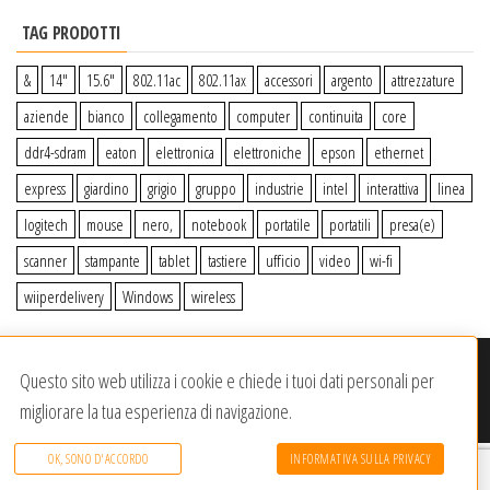
TAG PRODOTTI
&
14″
15.6″
802.11ac
802.11ax
accessori
argento
attrezzature
aziende
bianco
collegamento
computer
continuita
core
ddr4-sdram
eaton
elettronica
elettroniche
epson
ethernet
express
giardino
grigio
gruppo
industrie
intel
interattiva
linea
logitech
mouse
nero,
notebook
portatile
portatili
presa(e)
scanner
stampante
tablet
tastiere
ufficio
video
wi-fi
wiiperdelivery
Windows
wireless
© 2020-2023
Wiiper Store
. Tutti i diritti riservati
|
Offerto da:
Questo sito web utilizza i cookie e chiede i tuoi dati personali per
Dracma Service S.R.L.
migliorare la tua esperienza di navigazione.
OK, SONO D'ACCORDO
INFORMATIVA SULLA PRIVACY