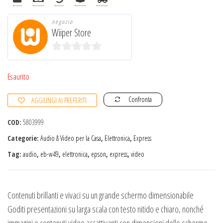
negozio
Wiiper Store
0
s
Esaurito
u
Confronta
AGGIUNGI AI PREFERITI
5
COD:
5803999
Categorie:
Audio & Video per la Casa
,
Elettronica
,
Express
Tag:
audio
,
eb-w49
,
elettronica
,
epson
,
express
,
video
Contenuti brillanti e vivaci su un grande schermo dimensionabile
Goditi presentazioni su larga scala con testo nitido e chiaro, nonché
immagini e contenuti video accattivanti con dimensioni dello schermo