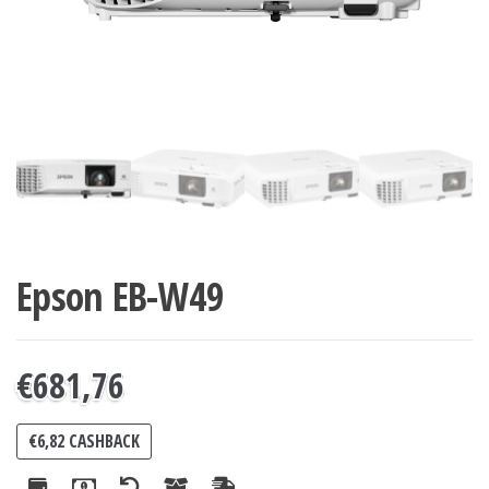
Epson EB-W49
€
681,76
€
6,82
CASHBACK