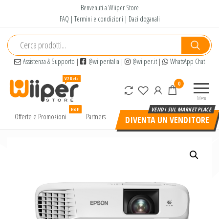
Salta
Benvenuti a Wiiper Store
e
FAQ
|
Termini e condizioni
|
Dazi doganali
vai
al
contenuto
Assistenza & Supporto
|
@wiiperitalia
|
@wiiper.it
|
WhatsApp Chat
Wiiper
Il miglior
0
Store
shopping
Menu
online di
Hot!
alta
Offerte e Promozioni
Partners
DIVENTA UN VENDITORE
qualità e
a basso
prezzo