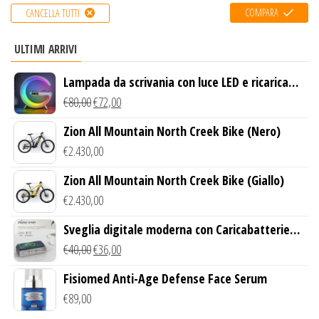
COMPARA
CANCELLA TUTTI
ULTIMI ARRIVI
Lampada da scrivania con luce LED e ricarica
wireless
€
80,00
€
72,00
Zion All Mountain North Creek Bike (Nero)
€
2.430,00
Zion All Mountain North Creek Bike (Giallo)
€
2.430,00
Sveglia digitale moderna con Caricabatterie
Wireless Qi
€
40,00
€
36,00
Fisiomed Anti-Age Defense Face Serum
€
89,00