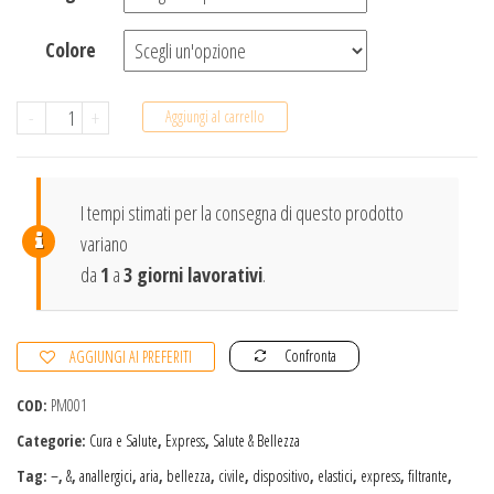
Colore
POPme
-
+
Aggiungi al carrello
Maschera
Viso
Monouso
I tempi stimati per la consegna di questo prodotto
-
variano
Uso
da
1
a
3 giorni lavorativi
.
civile
quantità
Confronta
AGGIUNGI AI PREFERITI
COD:
PM001
Categorie:
Cura e Salute
,
Express
,
Salute & Bellezza
Tag:
–
,
&
,
anallergici
,
aria
,
bellezza
,
civile
,
dispositivo
,
elastici
,
express
,
filtrante
,