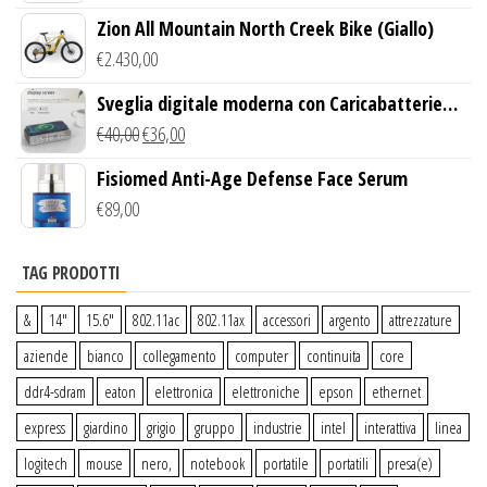
Zion All Mountain North Creek Bike (Giallo)
€
2.430,00
Sveglia digitale moderna con Caricabatterie
Wireless Qi
€
40,00
€
36,00
Fisiomed Anti-Age Defense Face Serum
€
89,00
TAG PRODOTTI
&
14″
15.6″
802.11ac
802.11ax
accessori
argento
attrezzature
aziende
bianco
collegamento
computer
continuita
core
ddr4-sdram
eaton
elettronica
elettroniche
epson
ethernet
express
giardino
grigio
gruppo
industrie
intel
interattiva
linea
logitech
mouse
nero,
notebook
portatile
portatili
presa(e)