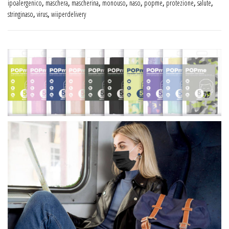
ipoalergenico
,
maschera
,
mascherina
,
monouso
,
naso
,
popme
,
protezione
,
salute
,
stringinaso
,
virus
,
wiiperdelivery