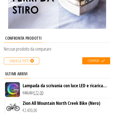
CONFRONTA PRODOTTI
Nessun prodotto da comparare
COMPARA
CANCELLA TUTTI
ULTIMI ARRIVI
Lampada da scrivania con luce LED e ricarica
wireless
€
80,00
€
72,00
Zion All Mountain North Creek Bike (Nero)
€
2.430,00