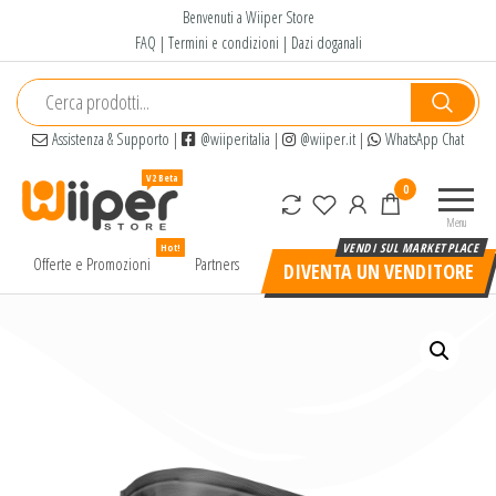
Salta
Benvenuti a Wiiper Store
e
FAQ
|
Termini e condizioni
|
Dazi doganali
vai
al
contenuto
Assistenza & Supporto
|
@wiiperitalia
|
@wiiper.it
|
WhatsApp Chat
Wiiper
Il miglior
0
Store
shopping
Menu
online di
Hot!
alta
Offerte e Promozioni
Partners
DIVENTA UN VENDITORE
qualità e
a basso
prezzo