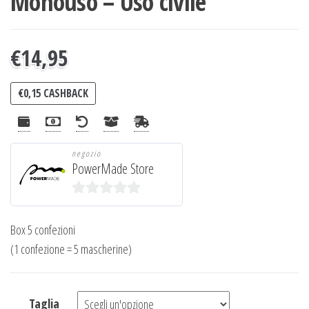
Monouso – Uso civile
€
14,95
€
0,15
CASHBACK
negozio
PowerMade Store
0
s
Box 5 confezioni
u
(1 confezione = 5 mascherine)
5
Taglia