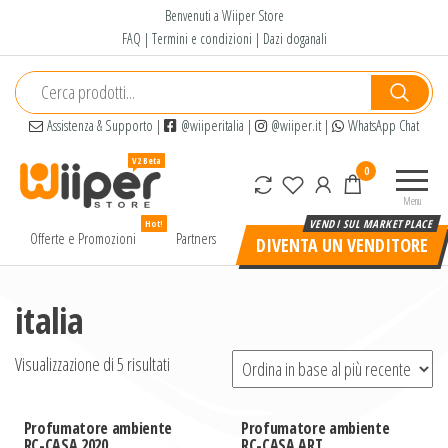
Salta
Benvenuti a Wiiper Store
e
FAQ
|
Termini e condizioni
|
Dazi doganali
vai
al
contenuto
Assistenza & Supporto
|
@wiiperitalia
|
@wiiper.it
|
WhatsApp Chat
Wiiper
Il miglior
0
Store
shopping
Menu
online di
Hot!
alta
Offerte e Promozioni
Partners
DIVENTA UN VENDITORE
qualità e
a basso
prezzo
italia
Visualizzazione di 5 risultati
Profumatore ambiente
Profumatore ambiente
RC-CASA 2020
RC-CASA ART