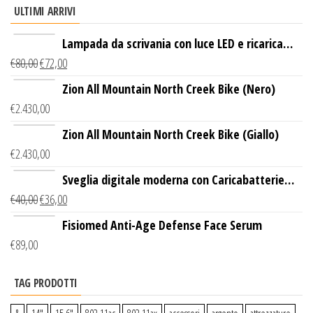
ULTIMI ARRIVI
Lampada da scrivania con luce LED e ricarica
€
80,00
€
72,00
wireless
Zion All Mountain North Creek Bike (Nero)
€
2.430,00
Zion All Mountain North Creek Bike (Giallo)
€
2.430,00
Sveglia digitale moderna con Caricabatterie
€
40,00
€
36,00
Wireless Qi
Fisiomed Anti-Age Defense Face Serum
€
89,00
TAG PRODOTTI