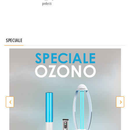
preferiti
SPECIALE
‹
›