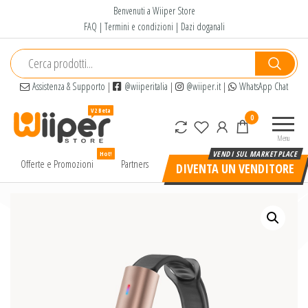
Salta
Benvenuti a Wiiper Store
e
FAQ
|
Termini e condizioni
|
Dazi doganali
vai
al
contenuto
Assistenza & Supporto
|
@wiiperitalia
|
@wiiper.it
|
WhatsApp Chat
Wiiper
Il miglior
0
Store
shopping
Menu
online di
Hot!
alta
Offerte e Promozioni
Partners
DIVENTA UN VENDITORE
qualità e
a basso
prezzo