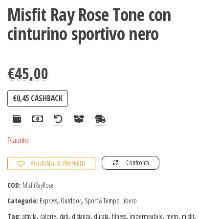
Misfit Ray Rose Tone con
cinturino sportivo nero
€
45,00
€
0,45
CASHBACK
Esaurito
Confronta
AGGIUNGI AI PREFERITI
COD:
MisfitRayRose
Categorie:
Express
,
Outdoor
,
Sport & Tempo Libero
Tag:
attivita
,
calorie
,
dati
,
distanza
,
durata
,
fitness
,
impermeabile
,
metri
,
misfit
,