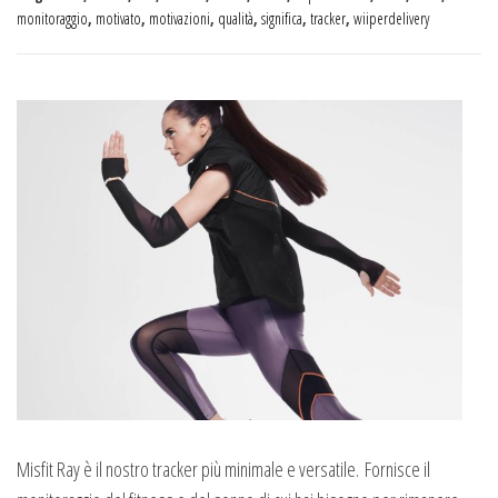
monitoraggio
,
motivato
,
motivazioni
,
qualità
,
significa
,
tracker
,
wiiperdelivery
Misfit Ray è il nostro tracker più minimale e versatile. Fornisce il