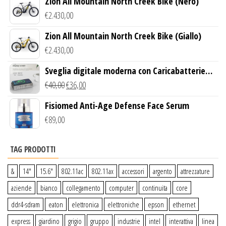
Zion All Mountain North Creek Bike (Nero)
€
2.430,00
Zion All Mountain North Creek Bike (Giallo)
€
2.430,00
Sveglia digitale moderna con Caricabatterie
Wireless Qi
€
40,00
€
36,00
Fisiomed Anti-Age Defense Face Serum
€
89,00
TAG PRODOTTI
&
14″
15.6″
802.11ac
802.11ax
accessori
argento
attrezzature
aziende
bianco
collegamento
computer
continuita
core
ddr4-sdram
eaton
elettronica
elettroniche
epson
ethernet
express
giardino
grigio
gruppo
industrie
intel
interattiva
linea