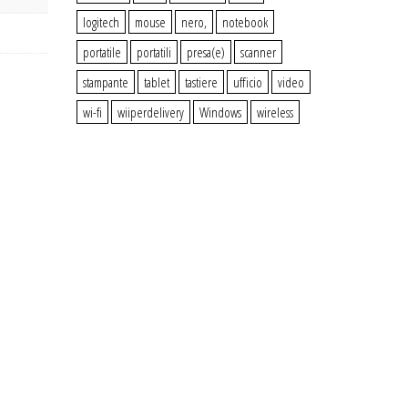
logitech
mouse
nero,
notebook
portatile
portatili
presa(e)
scanner
stampante
tablet
tastiere
ufficio
video
wi-fi
wiiperdelivery
Windows
wireless