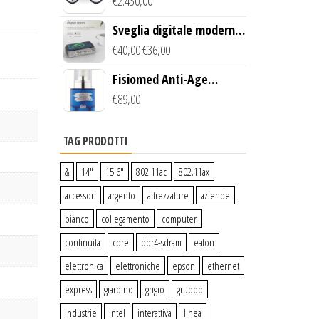
Creek Bike (Giallo)
€
2.430,00
Sveglia digitale moderna
con Caricabatterie
€
40,00
€
36,00
Wireless Qi
Fisiomed Anti-Age
Defense Face Serum
€
89,00
TAG PRODOTTI
&
14″
15.6″
802.11ac
802.11ax
accessori
argento
attrezzature
aziende
bianco
collegamento
computer
continuita
core
ddr4-sdram
eaton
elettronica
elettroniche
epson
ethernet
express
giardino
grigio
gruppo
industrie
intel
interattiva
linea