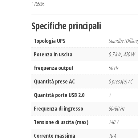
176536
Specifiche principali
Topologia UPS
Standby (Offline
Potenza in uscita
0,7 kVA, 420 W
frequenza output
50 Hz
Quantità prese AC
8 presa(e) AC
Quantità porte USB 2.0
2
Frequenza di ingresso
50/60 Hz
Tensione di uscita (max)
240 V
Corrente massima
10 A