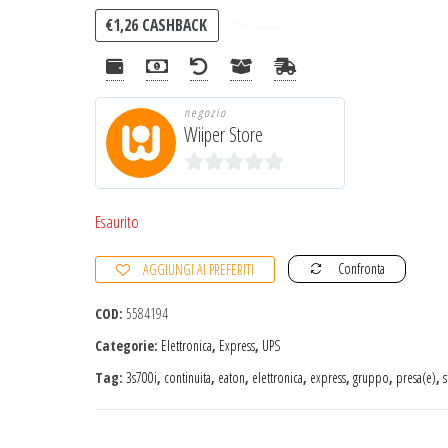
€
1,26
CASHBACK
negozio
Wiiper Store
0
s
Esaurito
u
Confronta
AGGIUNGI AI PREFERITI
5
COD:
5584194
Categorie:
Elettronica
,
Express
,
UPS
Tag:
3s700i
,
continuita
,
eaton
,
elettronica
,
express
,
gruppo
,
presa(e)
,
s