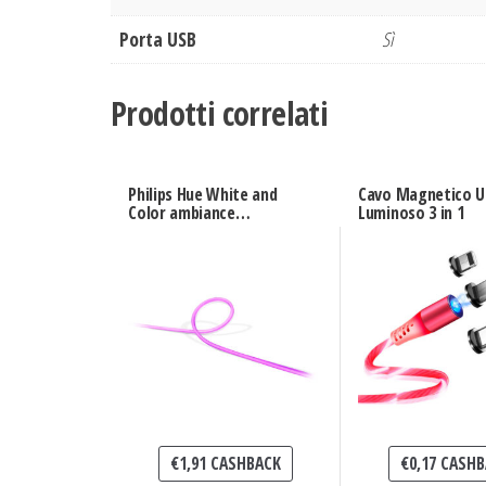
Porta USB
Sì
Prodotti correlati
Philips Hue White and
Cavo Magnetico U
Color ambiance
Luminoso 3 in 1
Lightstrip da Esterno
5m
€
1,91
CASHBACK
€
0,17
CASHB