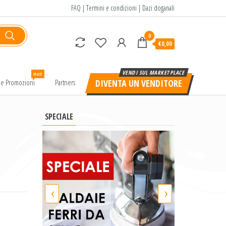
FAQ
|
Termini e condizioni
|
Dazi doganali
0
€0,00
Hot!
e e Promozioni
Partners
DIVENTA UN VENDITORE
SPECIALE
‹
›