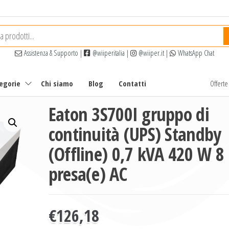
Assistenza & Supporto
|
@wiiperitalia
|
@wiiper.it
|
WhatsApp Chat
tegorie
Chi siamo
Blog
Contatti
Offert
Eaton 3S700I gruppo di
continuità (UPS) Standby
(Offline) 0,7 kVA 420 W 8
presa(e) AC
€
126,18