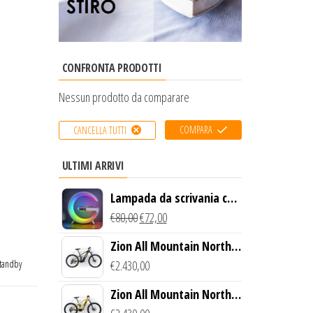
CONFRONTA PRODOTTI
Nessun prodotto da comparare
COMPARA
CANCELLA TUTTI
ULTIMI ARRIVI
Lampada da scrivania con
luce LED e ricarica
€
80,00
€
72,00
wireless
Zion All Mountain North
Creek Bike (Nero)
€
2.430,00
tandby
Zion All Mountain North