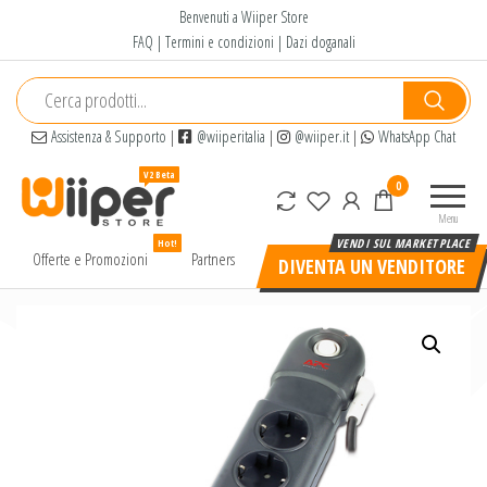
Salta
Benvenuti a Wiiper Store
e
FAQ
|
Termini e condizioni
|
Dazi doganali
vai
al
contenuto
Assistenza & Supporto
|
@wiiperitalia
|
@wiiper.it
|
WhatsApp Chat
Wiiper
Il miglior
0
Store
shopping
Menu
online di
Hot!
alta
Offerte e Promozioni
Partners
DIVENTA UN VENDITORE
qualità e
a basso
prezzo