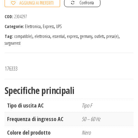
Confronta
AGGIUNGI AI PREFERITI
5
COD:
2304297
Categorie:
Elettronica
,
Express
,
UPS
Tag:
compatible)
,
elettronica
,
essential
,
express
,
germany
,
outlets
,
presa(e)
,
surgearrest
176333
Specifiche principali
Tipo di uscita AC
Tipo F
Frequenza di ingresso AC
50 – 60 Hz
Colore del prodotto
Nero