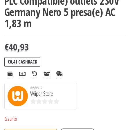
PLC Compatible) outlets 230V
Germany Nero 5 presa(e) AC
1,83 m
€
40,93
€
0,41
CASHBACK
negozio
Wiiper Store
0
s
Esaurito
u