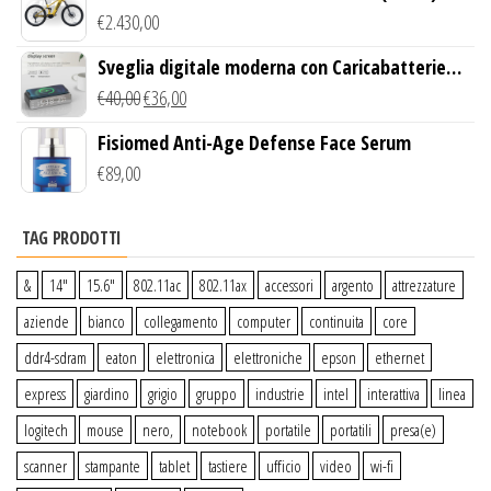
€
2.430,00
Sveglia digitale moderna con Caricabatterie
Wireless Qi
€
40,00
€
36,00
Fisiomed Anti-Age Defense Face Serum
€
89,00
TAG PRODOTTI
&
14″
15.6″
802.11ac
802.11ax
accessori
argento
attrezzature
aziende
bianco
collegamento
computer
continuita
core
ddr4-sdram
eaton
elettronica
elettroniche
epson
ethernet
express
giardino
grigio
gruppo
industrie
intel
interattiva
linea
logitech
mouse
nero,
notebook
portatile
portatili
presa(e)
scanner
stampante
tablet
tastiere
ufficio
video
wi-fi