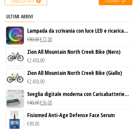
COMPARA
CANCELLA TUTTI
ULTIMI ARRIVI
Lampada da scrivania con luce LED e ricarica
wireless
€
80,00
€
72,00
Zion All Mountain North Creek Bike (Nero)
€
2.430,00
Zion All Mountain North Creek Bike (Giallo)
€
2.430,00
Sveglia digitale moderna con Caricabatterie
Wireless Qi
€
40,00
€
36,00
Fisiomed Anti-Age Defense Face Serum
€
89,00