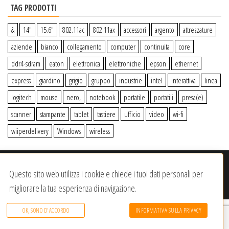
TAG PRODOTTI
&
14″
15.6″
802.11ac
802.11ax
accessori
argento
attrezzature
aziende
bianco
collegamento
computer
continuita
core
ddr4-sdram
eaton
elettronica
elettroniche
epson
ethernet
express
giardino
grigio
gruppo
industrie
intel
interattiva
linea
logitech
mouse
nero,
notebook
portatile
portatili
presa(e)
scanner
stampante
tablet
tastiere
ufficio
video
wi-fi
wiiperdelivery
Windows
wireless
© 2020-2023
Wiiper Store
. Tutti i diritti riservati
|
Offerto da:
Questo sito web utilizza i cookie e chiede i tuoi dati personali per
Dracma Service S.R.L.
migliorare la tua esperienza di navigazione.
OK, SONO D'ACCORDO
INFORMATIVA SULLA PRIVACY