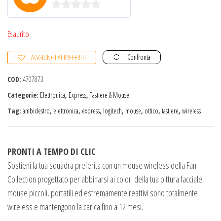
0
s
Esaurito
u
Confronta
AGGIUNGI AI PREFERITI
5
COD:
4707873
Categorie:
Elettronica
,
Express
,
Tastiere & Mouse
Tag:
ambidestro
,
elettronica
,
express
,
logitech
,
mouse
,
ottico
,
tastiere
,
wireless
PRONTI A TEMPO DI CLIC
Sostieni la tua squadra preferita con un mouse wireless della Fan
Collection progettato per abbinarsi ai colori della tua pittura facciale. I
mouse piccoli, portatili ed estremamente reattivi sono totalmente
wireless e mantengono la carica fino a 12 mesi.