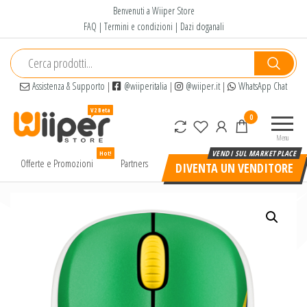
Salta
Benvenuti a Wiiper Store
e
FAQ
|
Termini e condizioni
|
Dazi doganali
vai
al
contenuto
Assistenza & Supporto
|
@wiiperitalia
|
@wiiper.it
|
WhatsApp Chat
Wiiper
Il miglior
0
Store
shopping
Menu
online di
Hot!
alta
Offerte e Promozioni
Partners
DIVENTA UN VENDITORE
qualità e
a basso
prezzo