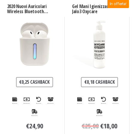
In offerta!
2020 Nuovi Auricolari
Gel Mani Igienizzante
Wireless Bluetooth
Jalo3 Oxycare
Senza Fili 5.0
€
0,25
CASHBACK
€
0,18
CASHBACK
€
24,90
€
25,00
€
18,00