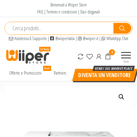
Salta
Benvenuti a Wiiper Store
e
FAQ
|
Termini e condizioni
|
Dazi doganali
vai
al
contenuto
Assistenza & Supporto
|
@wiiperitalia
|
@wiiper.it
|
WhatsApp Chat
Wiiper
Il miglior
0
Store
shopping
Menu
online di
Hot!
alta
Offerte e Promozioni
Partners
DIVENTA UN VENDITORE
qualità e
a basso
prezzo