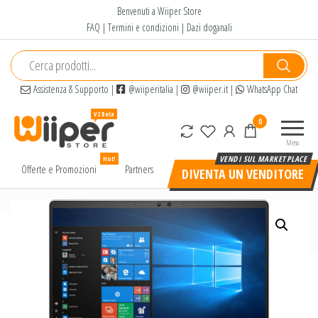
Salta
Benvenuti a Wiiper Store
e
FAQ
|
Termini e condizioni
|
Dazi doganali
vai
al
contenuto
Assistenza & Supporto
|
@wiiperitalia
|
@wiiper.it
|
WhatsApp Chat
Wiiper
Il miglior
0
Store
shopping
Menu
online di
Hot!
alta
Offerte e Promozioni
Partners
DIVENTA UN VENDITORE
qualità e
a basso
prezzo