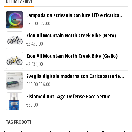
ULTIMI ARRIVI
Lampada da scrivania con luce LED e ricarica
wireless
€
80,00
€
72,00
Zion All Mountain North Creek Bike (Nero)
€
2.430,00
Zion All Mountain North Creek Bike (Giallo)
€
2.430,00
Sveglia digitale moderna con Caricabatterie
Wireless Qi
€
40,00
€
36,00
Fisiomed Anti-Age Defense Face Serum
€
89,00
TAG PRODOTTI