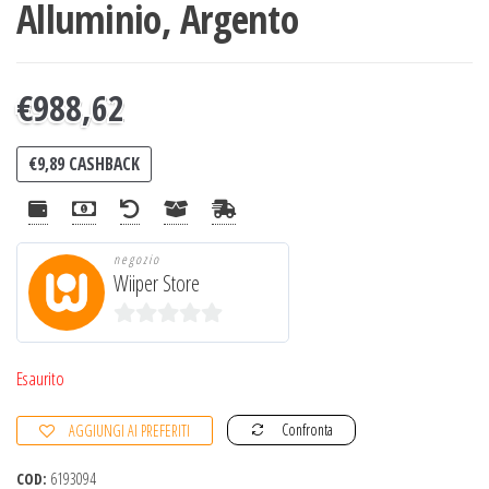
Alluminio, Argento
€
988,62
€
9,89
CASHBACK
negozio
Wiiper Store
0
s
Esaurito
u
Confronta
AGGIUNGI AI PREFERITI
5
COD:
6193094