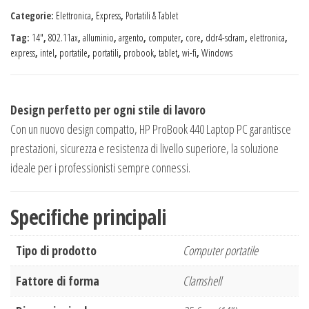
Categorie:
Elettronica
,
Express
,
Portatili & Tablet
Tag:
14″
,
802.11ax
,
alluminio
,
argento
,
computer
,
core
,
ddr4-sdram
,
elettronica
,
express
,
intel
,
portatile
,
portatili
,
probook
,
tablet
,
wi-fi
,
Windows
Design perfetto per ogni stile di lavoro
Con un nuovo design compatto, HP ProBook 440 Laptop PC garantisce
prestazioni, sicurezza e resistenza di livello superiore, la soluzione
ideale per i professionisti sempre connessi.
Specifiche principali
Tipo di prodotto
Computer portatile
Fattore di forma
Clamshell