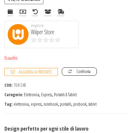
negozio
Wiiper Store
0
s
Esaurito
u
Confronta
AGGIUNGI AI PREFERITI
5
COD:
7041248
Categorie:
Elettronica
,
Express
,
Portatili & Tablet
Tag:
elettronica
,
express
,
notebook
,
portatili
,
probook
,
tablet
Design perfetto per ogni stile di lavoro