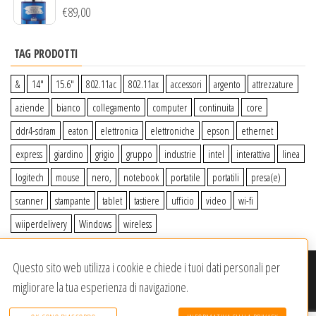
€
89,00
TAG PRODOTTI
&
14″
15.6″
802.11ac
802.11ax
accessori
argento
attrezzature
aziende
bianco
collegamento
computer
continuita
core
ddr4-sdram
eaton
elettronica
elettroniche
epson
ethernet
express
giardino
grigio
gruppo
industrie
intel
interattiva
linea
logitech
mouse
nero,
notebook
portatile
portatili
presa(e)
scanner
stampante
tablet
tastiere
ufficio
video
wi-fi
wiiperdelivery
Windows
wireless
Questo sito web utilizza i cookie e chiede i tuoi dati personali per
© 2020-2023
Wiiper Store
. Tutti i diritti riservati
|
Offerto da:
migliorare la tua esperienza di navigazione.
Dracma Service S.R.L.