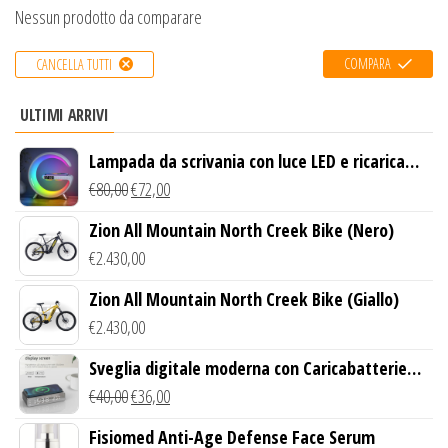
Nessun prodotto da comparare
COMPARA
CANCELLA TUTTI
ULTIMI ARRIVI
Lampada da scrivania con luce LED e ricarica
wireless
€
80,00
€
72,00
Zion All Mountain North Creek Bike (Nero)
€
2.430,00
Zion All Mountain North Creek Bike (Giallo)
€
2.430,00
Sveglia digitale moderna con Caricabatterie
Wireless Qi
€
40,00
€
36,00
Fisiomed Anti-Age Defense Face Serum