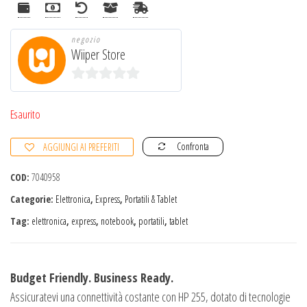
negozio
Wiiper Store
0
s
Esaurito
u
Confronta
AGGIUNGI AI PREFERITI
5
COD:
7040958
Categorie:
Elettronica
,
Express
,
Portatili & Tablet
Tag:
elettronica
,
express
,
notebook
,
portatili
,
tablet
Budget Friendly. Business Ready.
Assicuratevi una connettività costante con HP 255, dotato di tecnologie