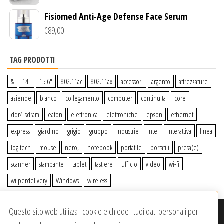
Fisiomed Anti-Age Defense Face Serum
€
89,00
TAG PRODOTTI
&
14″
15.6″
802.11ac
802.11ax
accessori
argento
attrezzature
aziende
bianco
collegamento
computer
continuita
core
ddr4-sdram
eaton
elettronica
elettroniche
epson
ethernet
express
giardino
grigio
gruppo
industrie
intel
interattiva
linea
logitech
mouse
nero,
notebook
portatile
portatili
presa(e)
scanner
stampante
tablet
tastiere
ufficio
video
wi-fi
wiiperdelivery
Windows
wireless
Questo sito web utilizza i cookie e chiede i tuoi dati personali per
© 2020-2023
Wiiper Store
. Tutti i diritti riservati
|
Offerto da: