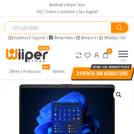
Salta
Benvenuti a Wiiper Store
e
FAQ
|
Termini e condizioni
|
Dazi doganali
vai
al
contenuto
Assistenza & Supporto
|
@wiiperitalia
|
@wiiper.it
|
WhatsApp Chat
Wiiper
Il miglior
0
Store
shopping
Menu
online di
Hot!
alta
Offerte e Promozioni
Partners
DIVENTA UN VENDITORE
qualità e
a basso
prezzo