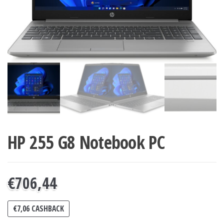
HP 255 G8 Notebook PC
€
706,44
€
7,06
CASHBACK