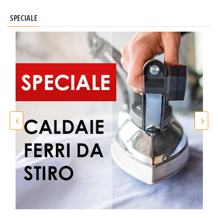
SPECIALE
‹
›