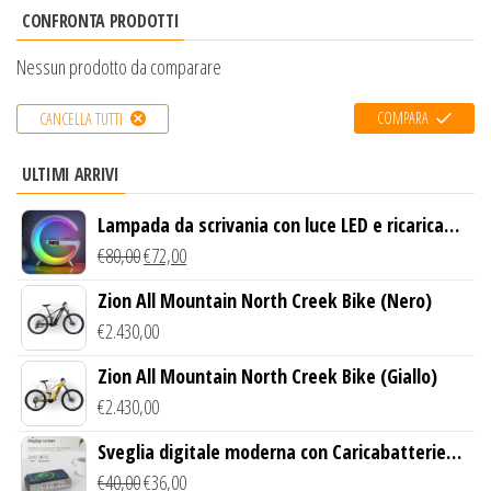
CONFRONTA PRODOTTI
Nessun prodotto da comparare
COMPARA
CANCELLA TUTTI
ULTIMI ARRIVI
Lampada da scrivania con luce LED e ricarica
wireless
€
80,00
€
72,00
Zion All Mountain North Creek Bike (Nero)
€
2.430,00
Zion All Mountain North Creek Bike (Giallo)
€
2.430,00
Sveglia digitale moderna con Caricabatterie
Wireless Qi
€
40,00
€
36,00