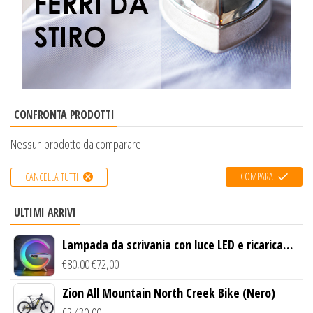
CONFRONTA PRODOTTI
Nessun prodotto da comparare
COMPARA
CANCELLA TUTTI
ULTIMI ARRIVI
Lampada da scrivania con luce LED e ricarica
wireless
€
80,00
€
72,00
Zion All Mountain North Creek Bike (Nero)
€
2.430,00