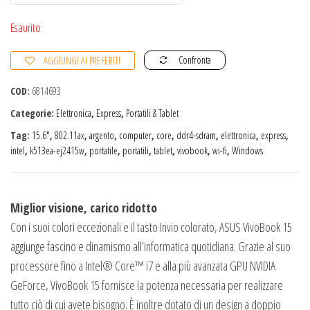
0
s
Esaurito
u
Confronta
AGGIUNGI AI PREFERITI
5
COD:
6814693
Categorie:
Elettronica
,
Express
,
Portatili & Tablet
Tag:
15.6″
,
802.11ax
,
argento
,
computer
,
core
,
ddr4-sdram
,
elettronica
,
express
,
intel
,
k513ea-ej2415w
,
portatile
,
portatili
,
tablet
,
vivobook
,
wi-fi
,
Windows
Miglior visione, carico ridotto
Con i suoi colori eccezionali e il tasto Invio colorato, ASUS VivoBook 15
aggiunge fascino e dinamismo all’informatica quotidiana. Grazie al suo
processore fino a Intel® Core™ i7 e alla più avanzata GPU NVIDIA
GeForce, VivoBook 15 fornisce la potenza necessaria per realizzare
tutto ciò di cui avete bisogno. È inoltre dotato di un design a doppio