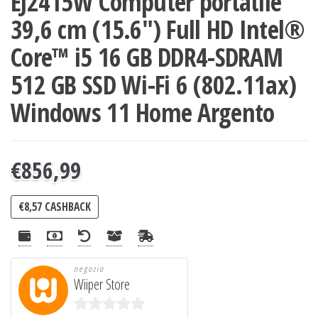
EJ2415W Computer portatile
39,6 cm (15.6″) Full HD Intel®
Core™ i5 16 GB DDR4-SDRAM
512 GB SSD Wi-Fi 6 (802.11ax)
Windows 11 Home Argento
€
856,99
€
8,57
CASHBACK
negozio
Wiiper Store