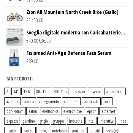
Zion All Mountain North Creek Bike (Giallo)
€
2.430,00
Sveglia digitale moderna con Caricabatterie
Wireless Qi
€
40,00
€
36,00
Fisiomed Anti-Age Defense Face Serum
€
89,00
TAG PRODOTTI
&
14″
15.6″
802.11ac
802.11ax
accessori
argento
attrezzature
aziende
bianco
collegamento
computer
continuita
core
ddr4-sdram
eaton
elettronica
elettroniche
epson
ethernet
express
giardino
grigio
gruppo
industrie
intel
interattiva
linea
logitech
mouse
nero,
notebook
portatile
portatili
presa(e)