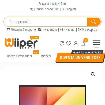
Salta
Benvenuti a Wiiper Store
e
FAQ
|
Termini e condizioni
|
Dazi doganali
vai
al
contenuto
Assistenza & Supporto
|
@wiiperitalia
|
@wiiper.it
|
WhatsApp Chat
Wiiper
Il miglior
0
Store
shopping
Menu
online di
Hot!
alta
Offerte e Promozioni
Partners
DIVENTA UN VENDITORE
qualità e
a basso
prezzo