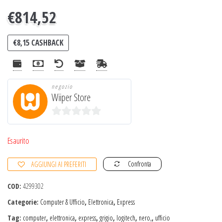
€
814,52
€
8,15
CASHBACK
negozio
Wiiper Store
0
s
Esaurito
u
Confronta
AGGIUNGI AI PREFERITI
5
COD:
4299302
Categorie:
Computer & Ufficio
,
Elettronica
,
Express
Tag:
computer
,
elettronica
,
express
,
grigio
,
logitech
,
nero,
,
ufficio