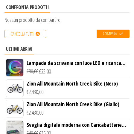
CONFRONTA PRODOTTI
Nessun prodotto da comparare
COMPARA
CANCELLA TUTTI
ULTIMI ARRIVI
Lampada da scrivania con luce LED e ricarica
wireless
€
80,00
€
72,00
Zion All Mountain North Creek Bike (Nero)
€
2.430,00
Zion All Mountain North Creek Bike (Giallo)
€
2.430,00
Sveglia digitale moderna con Caricabatterie
Wireless Qi
€
40,00
€
36,00