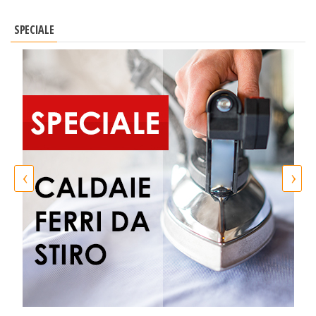
SPECIALE
‹
›