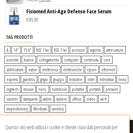
Fisiomed Anti-Age Defense Face Serum
€
89,00
TAG PRODOTTI
&
14″
15.6″
802.11ac
802.11ax
accessori
argento
attrezzature
aziende
bianco
collegamento
computer
continuita
core
ddr4-sdram
eaton
elettronica
elettroniche
epson
ethernet
express
giardino
grigio
gruppo
industrie
intel
interattiva
linea
logitech
mouse
nero,
notebook
portatile
portatili
presa(e)
scanner
stampante
tablet
tastiere
ufficio
video
wi-fi
wiiperdelivery
Windows
wireless
Questo sito web utilizza i cookie e chiede i tuoi dati personali per
© 2020-2023
Wiiper Store
. Tutti i diritti riservati
|
Offerto da: