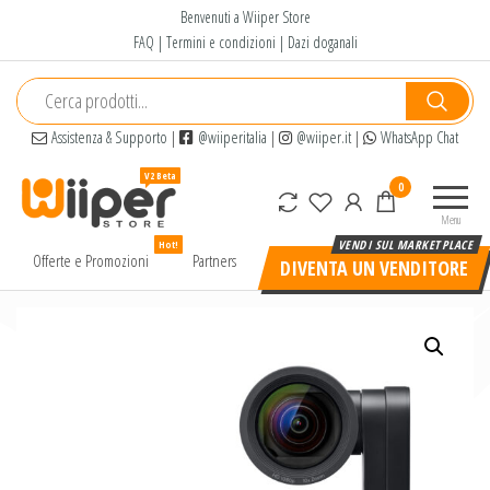
Salta
Benvenuti a Wiiper Store
e
FAQ
|
Termini e condizioni
|
Dazi doganali
vai
al
contenuto
Assistenza & Supporto
|
@wiiperitalia
|
@wiiper.it
|
WhatsApp Chat
Wiiper
Il miglior
0
Store
shopping
Menu
online di
Hot!
alta
Offerte e Promozioni
Partners
DIVENTA UN VENDITORE
qualità e
a basso
prezzo