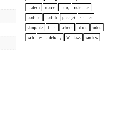
logitech
mouse
nero,
notebook
portatile
portatili
presa(e)
scanner
stampante
tablet
tastiere
ufficio
video
wi-fi
wiiperdelivery
Windows
wireless