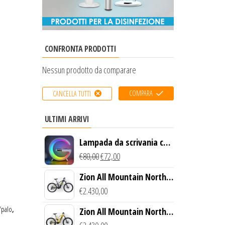
CONFRONTA PRODOTTI
Nessun prodotto da comparare
COMPARA
CANCELLA TUTTI
ULTIMI ARRIVI
Lampada da scrivania con
luce LED e ricarica
€
80,00
€
72,00
wireless
Zion All Mountain North
Creek Bike (Nero)
€
2.430,00
/palo
,
Zion All Mountain North