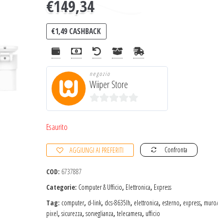
€
149,34
€
1,49
CASHBACK
negozio
Wiiper Store
0
s
Esaurito
u
Confronta
AGGIUNGI AI PREFERITI
5
COD:
6737887
Categorie:
Computer & Ufficio
,
Elettronica
,
Express
Tag:
computer
,
d-link
,
dcs-8635lh
,
elettronica
,
esterno
,
express
,
muro
pixel
,
sicurezza
,
sorveglianza
,
telecamera
,
ufficio