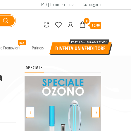
FAQ
|
Termini e condizioni
|
Dazi doganali
0
€0,00
Hot!
e e Promozioni
Partners
DIVENTA UN VENDITORE
SPECIALE
a
‹
›