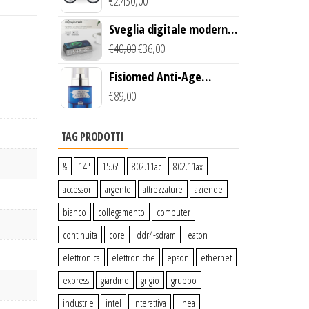
Creek Bike (Giallo)
€
2.430,00
Sveglia digitale moderna
con Caricabatterie
€
40,00
€
36,00
Wireless Qi
Fisiomed Anti-Age
Defense Face Serum
€
89,00
TAG PRODOTTI
&
14″
15.6″
802.11ac
802.11ax
accessori
argento
attrezzature
aziende
bianco
collegamento
computer
continuita
core
ddr4-sdram
eaton
elettronica
elettroniche
epson
ethernet
express
giardino
grigio
gruppo
industrie
intel
interattiva
linea