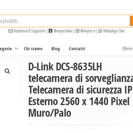
Assistenza & Supporto
|
@wiiperitalia
|
@wiiper.it
|
WhatsApp Chat
tegorie
Chi siamo
Blog
Contatti
Offert
D-Link DCS-8635LH
telecamera di sorveglianz
Telecamera di sicurezza IP
Esterno 2560 x 1440 Pixel
Muro/Palo