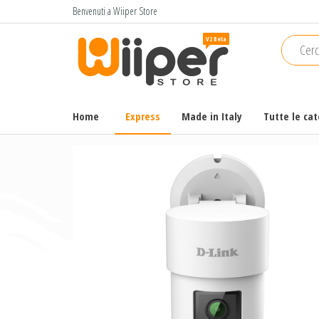
Salta
Benvenuti a Wiiper Store
e
Wiiper
Il miglior
vai
shopping
Store
al
online di
contenuto
alta
qualità e
Home
Express
Made in Italy
Tutte le ca
a basso
prezzo