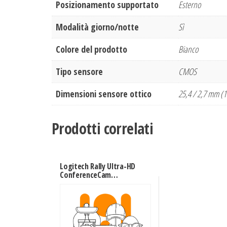
Posizionamento supportato
Esterno
Modalità giorno/notte
Sì
Colore del prodotto
Bianco
Tipo sensore
CMOS
Dimensioni sensore ottico
25,4 / 2,7 mm (1
Prodotti correlati
Logitech Rally Ultra-HD
ConferenceCam
sistema di conferenza
16 persona(e)
Collegamento
ethernet LAN Sistema
di videoconferenza di
gruppo