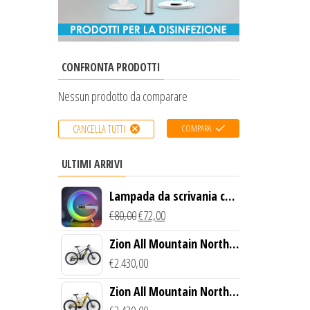
CONFRONTA PRODOTTI
Nessun prodotto da comparare
COMPARA
CANCELLA TUTTI
ULTIMI ARRIVI
Lampada da scrivania con
luce LED e ricarica
€
80,00
€
72,00
wireless
Zion All Mountain North
Creek Bike (Nero)
€
2.430,00
Zion All Mountain North