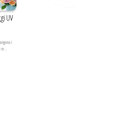
ggi UV
pongono i
è in…