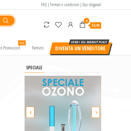
FAQ
|
Termini e condizioni
|
Dazi doganali
0
€0,00
Hot!
e e Promozioni
Partners
DIVENTA UN VENDITORE
SPECIALE
‹
›