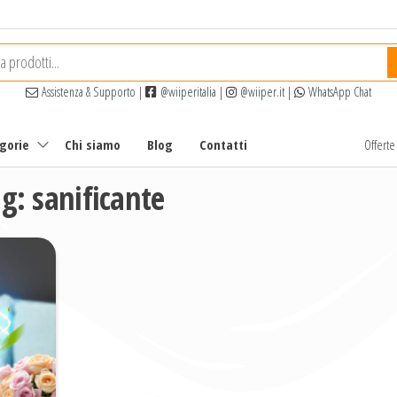
Assistenza & Supporto
|
@wiiperitalia
|
@wiiper.it
|
WhatsApp Chat
egorie
Chi siamo
Blog
Contatti
Offert
ag:
sanificante