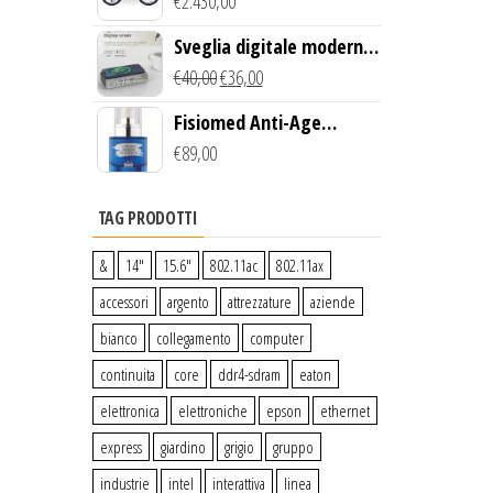
Creek Bike (Giallo)
€
2.430,00
Sveglia digitale moderna
con Caricabatterie
€
40,00
€
36,00
Wireless Qi
Fisiomed Anti-Age
Defense Face Serum
€
89,00
TAG PRODOTTI
&
14″
15.6″
802.11ac
802.11ax
accessori
argento
attrezzature
aziende
bianco
collegamento
computer
continuita
core
ddr4-sdram
eaton
elettronica
elettroniche
epson
ethernet
express
giardino
grigio
gruppo
industrie
intel
interattiva
linea