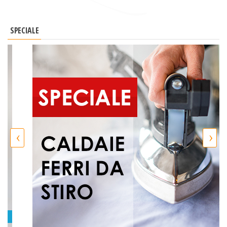
SPECIALE
‹
›