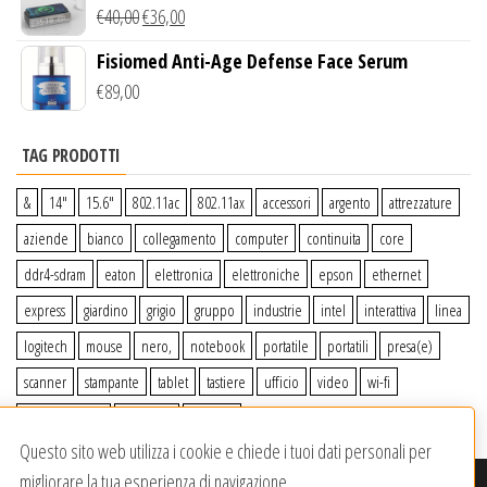
Wireless Qi
€
40,00
€
36,00
Fisiomed Anti-Age Defense Face Serum
€
89,00
TAG PRODOTTI
&
14″
15.6″
802.11ac
802.11ax
accessori
argento
attrezzature
aziende
bianco
collegamento
computer
continuita
core
ddr4-sdram
eaton
elettronica
elettroniche
epson
ethernet
express
giardino
grigio
gruppo
industrie
intel
interattiva
linea
logitech
mouse
nero,
notebook
portatile
portatili
presa(e)
scanner
stampante
tablet
tastiere
ufficio
video
wi-fi
wiiperdelivery
Windows
wireless
Questo sito web utilizza i cookie e chiede i tuoi dati personali per
migliorare la tua esperienza di navigazione.