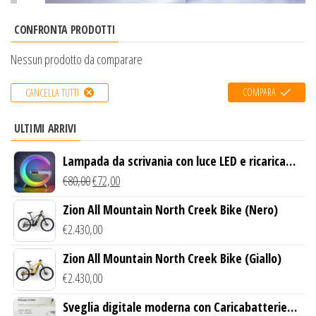
CONFRONTA PRODOTTI
Nessun prodotto da comparare
COMPARA
CANCELLA TUTTI
ULTIMI ARRIVI
Lampada da scrivania con luce LED e ricarica
wireless
€
80,00
€
72,00
Zion All Mountain North Creek Bike (Nero)
€
2.430,00
Zion All Mountain North Creek Bike (Giallo)
€
2.430,00
Sveglia digitale moderna con Caricabatterie