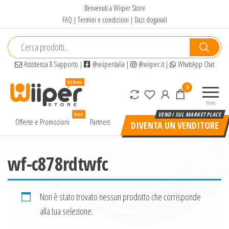
Salta
Benvenuti a Wiiper Store
e
FAQ
|
Termini e condizioni
|
Dazi doganali
vai
al
contenuto
Assistenza & Supporto
|
@wiiperitalia
|
@wiiper.it
|
WhatsApp Chat
Wiiper
Il miglior
0
Store
shopping
Menu
online di
Hot!
alta
Offerte e Promozioni
Partners
DIVENTA UN VENDITORE
qualità e
a basso
prezzo
wf-c878rdtwfc
Non è stato trovato nessun prodotto che corrisponde
alla tua selezione.