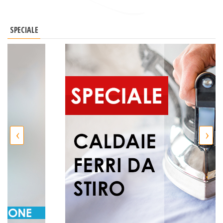
SPECIALE
‹
›