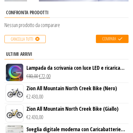
CONFRONTA PRODOTTI
Nessun prodotto da comparare
COMPARA
CANCELLA TUTTI
ULTIMI ARRIVI
Lampada da scrivania con luce LED e ricarica
wireless
€
80,00
€
72,00
Zion All Mountain North Creek Bike (Nero)
€
2.430,00
Zion All Mountain North Creek Bike (Giallo)
€
2.430,00
Sveglia digitale moderna con Caricabatterie