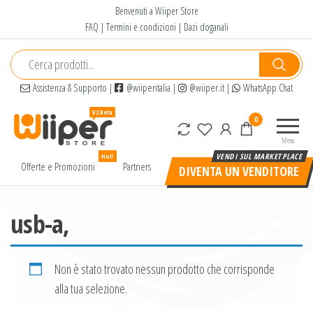
Salta
Benvenuti a Wiiper Store
e
FAQ
|
Termini e condizioni
|
Dazi doganali
vai
al
contenuto
Assistenza & Supporto
|
@wiiperitalia
|
@wiiper.it
|
WhatsApp Chat
Wiiper
Il miglior
0
Store
shopping
Menu
online di
Hot!
alta
Offerte e Promozioni
Partners
DIVENTA UN VENDITORE
qualità e
a basso
prezzo
usb-a,
Non è stato trovato nessun prodotto che corrisponde
alla tua selezione.