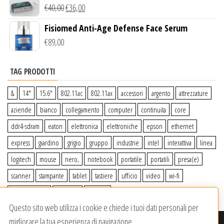
Wireless Qi
€
40,00
€
36,00
Fisiomed Anti-Age Defense Face Serum
€
89,00
TAG PRODOTTI
&
14″
15.6″
802.11ac
802.11ax
accessori
argento
attrezzature
aziende
bianco
collegamento
computer
continuita
core
ddr4-sdram
eaton
elettronica
elettroniche
epson
ethernet
express
giardino
grigio
gruppo
industrie
intel
interattiva
linea
logitech
mouse
nero,
notebook
portatile
portatili
presa(e)
scanner
stampante
tablet
tastiere
ufficio
video
wi-fi
wiiperdelivery
Windows
wireless
Questo sito web utilizza i cookie e chiede i tuoi dati personali per
migliorare la tua esperienza di navigazione.